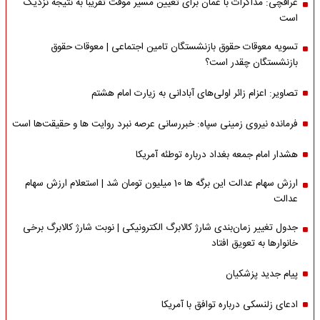
عراقچی: مذاکرات با عمان برای تعیین مسیر موقت تقریبا به نتیجه نزدیک
است
تسویه معوقات حقوق بازنشستگان تامین اجتماعی | معوقات حقوق
بازنشستگان چقدر است؟
تصاویر: اعزام زائر اولی‌های آبادانی به زیارت امام هشتم
فرمانده نیروی زمینی سپاه: خبررسانی عرصه نبرد روایت ها و حقیقت‌ها است
هشدار امام جمعه بغداد درباره توطئه آمریکا
ارزش سهام عدالت این برگه ها 10 میلیون تومان شد | استعلام ارزش سهام
عدالت
جدول تغییر زمان‌بندی شارژ کالابرگ الکترونیکی | نوبت شارژ کالابرگ برخی
خانوارها به تعویق افتاد
پیام جدید پزشکیان
ادعای زلنسکی درباره توافق با آمریکا