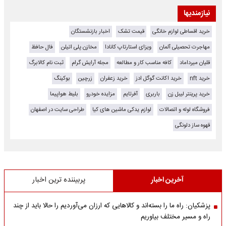
نیازمندیها
خرید اقساطی لوازم خانگی
قیمت تشک
اخبار بازنشستگان
مهاجرت تحصیلی آلمان
ویزای استارتاپ کانادا
مخازن پلی اتیلن
فال حافظ
قلیان میرداماد
کافه مناسب کار و مطالعه
مجله آرایش گرام
ثبت نام کالابرگ
خرید nft
خرید اکانت گوگل ادز
خرید زعفران
زرچین
بوکینگ
خرید پرینتر لیبل زن
باربری
آفرتایم
مزایده خودرو
بلیط هواپیما
فروشگاه لوله و اتصالات
لوازم یدکی ماشین های کیا
طراحی سایت در اصفهان
قهوه ساز دلونگی
آخرین اخبار
پربیننده ترین اخبار
پزشکیان: راه ما را بسته‌اند و کالاهایی که ارزان می‌آوردیم را حالا باید از چند
راه و مسیر مختلف بیاوریم