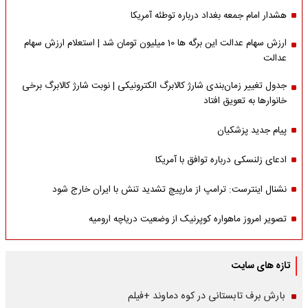
هشدار امام جمعه بغداد درباره توطئه آمریکا
ارزش سهام عدالت این برگه ها 10 میلیون تومان شد | استعلام ارزش سهام
عدالت
جدول تغییر زمان‌بندی شارژ کالابرگ الکترونیکی | نوبت شارژ کالابرگ برخی
خانوارها به تعویق افتاد
پیام جدید پزشکیان
ادعای زلنسکی درباره توافق با آمریکا
نشنال اینترست: ترامپ از مارپیچ تشدید تنش با ایران خارج شود
تصویر امروز ماهواره کوپرنیک از وضعیت دریاچه ارومیه
تازه های سایت
بارش برف تابستانی در کوه دماوند +فیلم