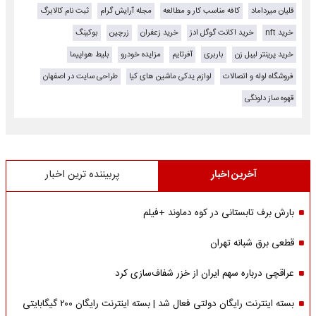
قلیان میرداماد
کافه مناسب کار و مطالعه
مجله آرایش گرام
ثبت نام کالابرگ
خرید nft
خرید اکانت گوگل ادز
خرید زعفران
زرچین
بوکینگ
خرید پرینتر لیبل زن
باربری
آفرتایم
مزایده خودرو
بلیط هواپیما
فروشگاه لوله و اتصالات
لوازم یدکی ماشین های کیا
طراحی سایت در اصفهان
قهوه ساز دلونگی
آخرین اخبار
پربیننده ترین اخبار
بارش برف تابستانی در کوه دماوند +فیلم
قطعی برق شبانه تهران
عراقچی درباره سهم ایران از خزر شفاف‌سازی کرد
بسته اینترنت رایگان دولتی فعال شد | بسته اینترنت رایگان ۲۰۰ گیگابایتی