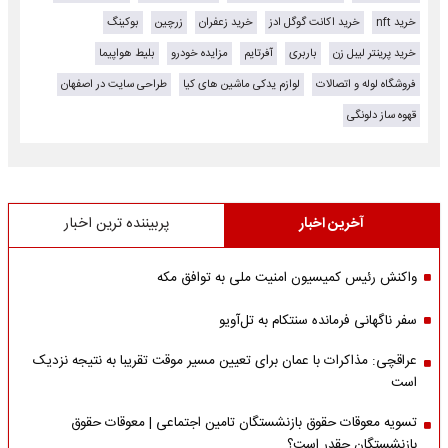
خرید nft
خرید اکانت گوگل ادز
خرید زعفران
زرچین
بوکینگ
خرید پرینتر لیبل زن
باربری
آفرتایم
مزایده خودرو
بلیط هواپیما
فروشگاه لوله و اتصالات
لوازم یدکی ماشین های کیا
طراحی سایت در اصفهان
قهوه ساز دلونگی
آخرین اخبار
پربیننده ترین اخبار
واکنش رئیس کمیسیون امنیت ملی به توافق مکه
سفر ناگهانی فرمانده سنتکام به تل‌آویو
عراقچی: مذاکرات با عمان برای تعیین مسیر موقت تقریبا به نتیجه نزدیک
است
تسویه معوقات حقوق بازنشستگان تامین اجتماعی | معوقات حقوق
بازنشستگان چقدر است؟