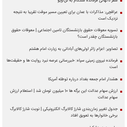
سفر ناگهانی فرمانده سنتکام به تل‌آویو
عراقچی: مذاکرات با عمان برای تعیین مسیر موقت تقریبا به نتیجه
نزدیک است
تسویه معوقات حقوق بازنشستگان تامین اجتماعی | معوقات حقوق
بازنشستگان چقدر است؟
تصاویر: اعزام زائر اولی‌های آبادانی به زیارت امام هشتم
فرمانده نیروی زمینی سپاه: خبررسانی عرصه نبرد روایت ها و حقیقت‌ها
است
هشدار امام جمعه بغداد درباره توطئه آمریکا
ارزش سهام عدالت این برگه ها 10 میلیون تومان شد | استعلام ارزش
سهام عدالت
جدول تغییر زمان‌بندی شارژ کالابرگ الکترونیکی | نوبت شارژ کالابرگ
برخی خانوارها به تعویق افتاد