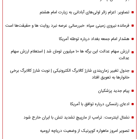
تصاویر: اعزام زائر اولی‌های آبادانی به زیارت امام هشتم
فرمانده نیروی زمینی سپاه: خبررسانی عرصه نبرد روایت ها و حقیقت‌ها است
هشدار امام جمعه بغداد درباره توطئه آمریکا
ارزش سهام عدالت این برگه ها 10 میلیون تومان شد | استعلام ارزش سهام
عدالت
جدول تغییر زمان‌بندی شارژ کالابرگ الکترونیکی | نوبت شارژ کالابرگ برخی
خانوارها به تعویق افتاد
پیام جدید پزشکیان
ادعای زلنسکی درباره توافق با آمریکا
نشنال اینترست: ترامپ از مارپیچ تشدید تنش با ایران خارج شود
تصویر امروز ماهواره کوپرنیک از وضعیت دریاچه ارومیه