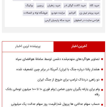
خرید nft
خرید اکانت گوگل ادز
خرید زعفران
زرچین
بوکینگ
خرید پرینتر لیبل زن
آفرتایم
مزایده خودرو
فروشگاه لوله و اتصالات
طراحی سایت در اصفهان
خرید سکه پارسیان گرمی
آخرین اخبار
پربیننده ترین اخبار
تصاویر هواگردهای منهدم‌شده دشمن توسط سامانۀ هوافضای سپاه
هشدار پانتا درباره جنگ با ایران/ آمریکا در برابر چین تضعیف شده
دو راهی دردناک ترامپ برای خروج از جنگ ایران
وام برای یارانه بگیران بدون ضامن | وام فوری ۱۰ تا ۱۰۰ میلیون تومانی بانک
رفاه
حساب سهام عدالتی ها پرپول شد| قیمت روز سهام عدالت یک میلیونی