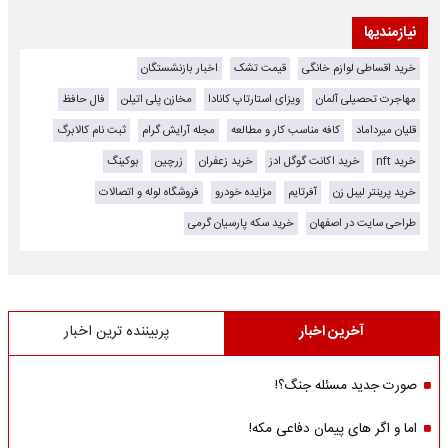
نیازمندیها
خرید اقساطی لوازم خانگی
قیمت تشک
اخبار بازنشستگان
مهاجرت تحصیلی آلمان
ویزای استارتاپ کانادا
مخازن پلی اتیلن
فال حافظ
قلیان میرداماد
کافه مناسب کار و مطالعه
مجله آرایش گرام
ثبت نام کالابرگ
خرید nft
خرید اکانت گوگل ادز
خرید زعفران
زرچین
بوکینگ
خرید پرینتر لیبل زن
آفرتایم
مزایده خودرو
فروشگاه لوله و اتصالات
طراحی سایت در اصفهان
خرید سکه پارسیان گرمی
آخرین اخبار
پربیننده ترین اخبار
صورت جدید مسئله جنگ؟!
اما و اگر های پیمان دفاعی مکه!