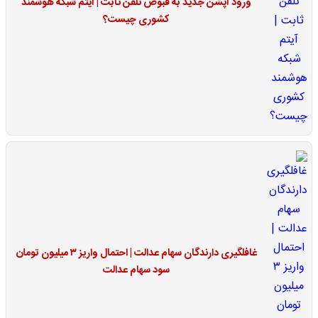
ورود آپشن جدید به قبوض تلفن ثابت | آیتم شبکه هوشمند
کشوری چیست؟
غافلگیری دارندگان سهام عدالت | احتمال واریز ۳ میلیون تومان
سود سهام عدالت