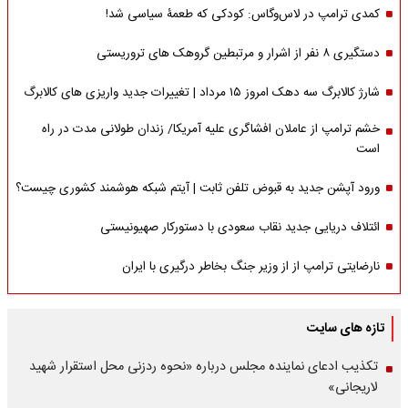
کمدی ترامپ در لاس‌وگاس: کودکی که طعمۀ سیاسی شد!
دستگیری ۸ نفر از اشرار و مرتبطین گروهک های تروریستی
شارژ کالابرگ سه دهک امروز ۱۵ مرداد | تغییرات جدید واریزی های کالابرگ
خشم ترامپ از عاملان افشاگری‌ علیه آمریکا/ زندان طولانی مدت در راه
است
ورود آپشن جدید به قبوض تلفن ثابت | آیتم شبکه هوشمند کشوری چیست؟
ائتلاف دریایی جدید نقاب سعودی با دستورکار صهیونیستی
نارضایتی ترامپ از از وزیر جنگ بخاطر درگیری با ایران
تازه های سایت
تکذیب ادعای نماینده مجلس درباره «نحوه ردزنی محل استقرار شهید
لاریجانی»