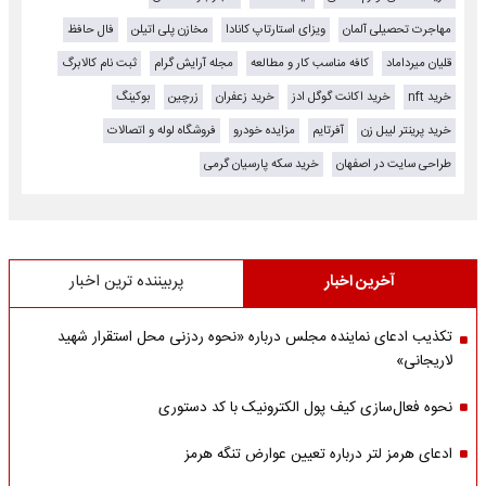
مهاجرت تحصیلی آلمان
ویزای استارتاپ کانادا
مخازن پلی اتیلن
فال حافظ
قلیان میرداماد
کافه مناسب کار و مطالعه
مجله آرایش گرام
ثبت نام کالابرگ
خرید nft
خرید اکانت گوگل ادز
خرید زعفران
زرچین
بوکینگ
خرید پرینتر لیبل زن
آفرتایم
مزایده خودرو
فروشگاه لوله و اتصالات
طراحی سایت در اصفهان
خرید سکه پارسیان گرمی
آخرین اخبار
پربیننده ترین اخبار
تکذیب ادعای نماینده مجلس درباره «نحوه ردزنی محل استقرار شهید
لاریجانی»
نحوه فعال‌سازی کیف پول الکترونیک با کد دستوری
ادعای هرمز لتر درباره تعیین عوارض تنگه هرمز