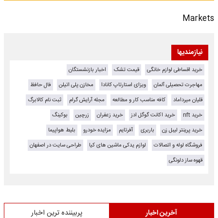
Markets
نیازمندیها
خرید اقساطی لوازم خانگی
قیمت تشک
اخبار بازنشستگان
مهاجرت تحصیلی آلمان
ویزای استارتاپ کانادا
مخازن پلی اتیلن
فال حافظ
قلیان میرداماد
کافه مناسب کار و مطالعه
مجله آرایش گرام
ثبت نام کالابرگ
خرید nft
خرید اکانت گوگل ادز
خرید زعفران
زرچین
بوکینگ
خرید پرینتر لیبل زن
باربری
آفرتایم
مزایده خودرو
بلیط هواپیما
فروشگاه لوله و اتصالات
لوازم یدکی ماشین های کیا
طراحی سایت در اصفهان
قهوه ساز دلونگی
آخرین اخبار
پربیننده ترین اخبار