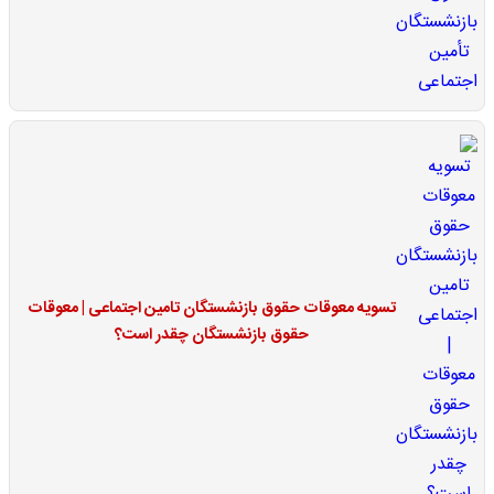
تسویه معوقات حقوق بازنشستگان تامین اجتماعی | معوقات
حقوق بازنشستگان چقدر است؟