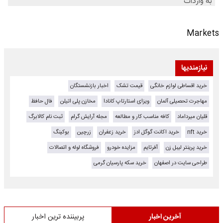
Markets
نیازمندیها
خرید اقساطی لوازم خانگی
قیمت تشک
اخبار بازنشستگان
مهاجرت تحصیلی آلمان
ویزای استارتاپ کانادا
مخازن پلی اتیلن
فال حافظ
قلیان میرداماد
کافه مناسب کار و مطالعه
مجله آرایش گرام
ثبت نام کالابرگ
خرید nft
خرید اکانت گوگل ادز
خرید زعفران
زرچین
بوکینگ
خرید پرینتر لیبل زن
آفرتایم
مزایده خودرو
فروشگاه لوله و اتصالات
طراحی سایت در اصفهان
خرید سکه پارسیان گرمی
آخرین اخبار
پربیننده ترین اخبار