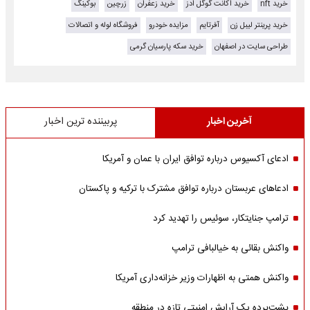
خرید nft
خرید اکانت گوگل ادز
خرید زعفران
زرچین
بوکینگ
خرید پرینتر لیبل زن
آفرتایم
مزایده خودرو
فروشگاه لوله و اتصالات
طراحی سایت در اصفهان
خرید سکه پارسیان گرمی
آخرین اخبار
پربیننده ترین اخبار
ادعای آکسیوس درباره توافق ایران با عمان و آمریکا
ادعاهای عربستان درباره توافق مشترک با ترکیه و پاکستان
ترامپ جنایتکار، سوئیس را تهدید کرد
واکنش بقائی به خیالبافی ترامپ
واکنش همتی به اظهارات وزیر خزانه‌داری آمریکا
پشت‌پرده یک آرایش امنیتی تازه در منطقه