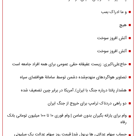
و ما ادراک بمب
هیچ
آتش افروز سوخت
آتش افروز سوخت
حاج‌علی‌اکبری: زیست عفیفانه حقی عمومی برای همه افراد جامعه است
تصاویر هواگردهای منهدم‌شده دشمن توسط سامانۀ هوافضای سپاه
هشدار پانتا درباره جنگ با ایران/ آمریکا در برابر چین تضعیف شده
دو راهی دردناک ترامپ برای خروج از جنگ ایران
وام برای یارانه بگیران بدون ضامن | وام فوری ۱۰ تا ۱۰۰ میلیون تومانی بانک
رفاه
حساب سهام عدالتی ها پرپول شد| قیمت روز سهام عدالت یک میلیونی