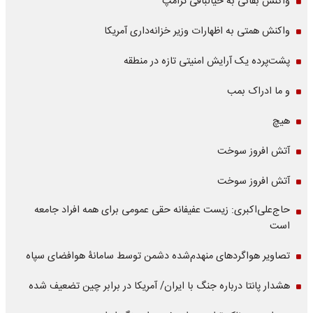
واکنش بقائی به خیالبافی ترامپ
واکنش همتی به اظهارات وزیر خزانه‌داری آمریکا
پشت‌پرده یک آرایش امنیتی تازه در منطقه
و ما ادراک بمب
هیچ
آتش افروز سوخت
آتش افروز سوخت
حاج‌علی‌اکبری: زیست عفیفانه حقی عمومی برای همه افراد جامعه
است
تصاویر هواگردهای منهدم‌شده دشمن توسط سامانۀ هوافضای سپاه
هشدار پانتا درباره جنگ با ایران/ آمریکا در برابر چین تضعیف شده