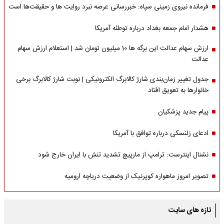
فرمانده نیروی زمینی سپاه: خبررسانی عرصه نبرد روایت ها و حقیقت‌ها است
هشدار امام جمعه بغداد درباره توطئه آمریکا
ارزش سهام عدالت این برگه ها 10 میلیون تومان شد | استعلام ارزش سهام
عدالت
جدول تغییر زمان‌بندی شارژ کالابرگ الکترونیکی | نوبت شارژ کالابرگ برخی
خانوارها به تعویق افتاد
پیام جدید پزشکیان
ادعای زلنسکی درباره توافق با آمریکا
نشنال اینترست: ترامپ از مارپیچ تشدید تنش با ایران خارج شود
تصویر امروز ماهواره کوپرنیک از وضعیت دریاچه ارومیه
تازه های سایت