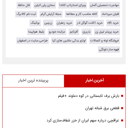
مهاجرت تحصیلی آلمان
ویزای استارتاپ کانادا
مخازن پلی اتیلن
فال حافظ
قلیان میرداماد
کافه مناسب کار و مطالعه
مجله آرایش گرام
ثبت نام کالابرگ
خرید nft
خرید اکانت گوگل ادز
خرید زعفران
زرچین
بوکینگ
خرید پرینتر لیبل زن
باربری
آفرتایم
مزایده خودرو
بلیط هواپیما
فروشگاه لوله و اتصالات
لوازم یدکی ماشین های کیا
طراحی سایت در اصفهان
قهوه ساز دلونگی
آخرین اخبار
پربیننده ترین اخبار
بارش برف تابستانی در کوه دماوند +فیلم
قطعی برق شبانه تهران
عراقچی درباره سهم ایران از خزر شفاف‌سازی کرد