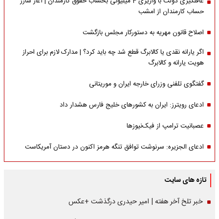
غافلگیری دولت با واریزی 4 میلیونی بحساب حقوق کارمندان | آغاز شارژ
حساب کارمندان از امشب
اصلاح قانون مهریه به دستورکار مجلس بازگشت
اگر یارانه نقدی یا کالابرگ قطع شد چه باید کرد؟ | مدارک لازم برای احراز
هویت یارانه و کالابرگ
گفتگوی تلفنی وزرای خارجه ایران و موریتانی
ادعای رویترز: ایران به کشورهای خلیج فارس هشدار داد
عصبانیت ترامپ از فیک‌نیوزها
ادعای الجزیره: سرنوشت توافق تنگه هرمز اکنون در دستان آمریکاست
تازه های سایت
خبر تلخ آخر هفته | امیر حیدری درگذشت +عکس