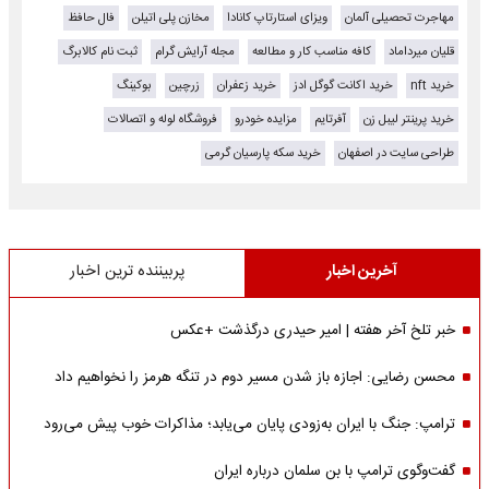
مهاجرت تحصیلی آلمان
ویزای استارتاپ کانادا
مخازن پلی اتیلن
فال حافظ
قلیان میرداماد
کافه مناسب کار و مطالعه
مجله آرایش گرام
ثبت نام کالابرگ
خرید nft
خرید اکانت گوگل ادز
خرید زعفران
زرچین
بوکینگ
خرید پرینتر لیبل زن
آفرتایم
مزایده خودرو
فروشگاه لوله و اتصالات
طراحی سایت در اصفهان
خرید سکه پارسیان گرمی
آخرین اخبار
پربیننده ترین اخبار
خبر تلخ آخر هفته | امیر حیدری درگذشت +عکس
محسن رضایی: اجازه باز شدن مسیر دوم در تنگه هرمز را نخواهیم داد
ترامپ: جنگ با ایران به‌زودی پایان می‌یابد؛ مذاکرات خوب پیش می‌رود
گفت‌وگوی ترامپ با بن سلمان درباره ایران