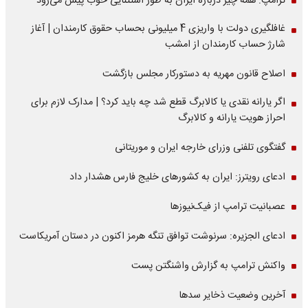
ترامپ: همه چیز درباره ایران به طور استثنایی خوب پیش می‌رود
غافلگیری دولت با واریزی 4 میلیونی بحساب حقوق کارمندان | آغاز
شارژ حساب کارمندان از امشب
اصلاح قانون مهریه به دستورکار مجلس بازگشت
اگر یارانه نقدی یا کالابرگ قطع شد چه باید کرد؟ | مدارک لازم برای
احراز هویت یارانه و کالابرگ
گفتگوی تلفنی وزرای خارجه ایران و موریتانی
ادعای رویترز: ایران به کشورهای خلیج فارس هشدار داد
عصبانیت ترامپ از فیک‌نیوزها
ادعای الجزیره: سرنوشت توافق تنگه هرمز اکنون در دستان آمریکاست
واکنش ترامپ به گزارش واشنگتن پست
آخرین وضعیت ذخایر سدها