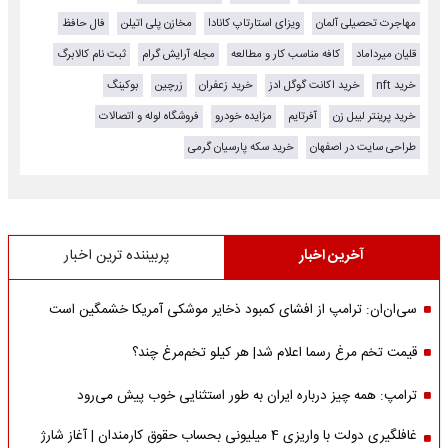
مهاجرت تحصیلی آلمان
ویزای استارتاپ کانادا
مخازن پلی اتیلن
فال حافظ
قلیان میرداماد
کافه مناسب کار و مطالعه
مجله آرایش گرام
ثبت نام کالابرگ
خرید nft
خرید اکانت گوگل ادز
خرید زعفران
زرچین
بوکینگ
خرید پرینتر لیبل زن
آفرتایم
مزایده خودرو
فروشگاه لوله و اتصالات
طراحی سایت در اصفهان
خرید سکه پارسیان گرمی
آخرین اخبار
پربیننده ترین اخبار
سی‌ان‌ان: ترامپ از افشای کمبود ذخایر موشکی آمریکا خشمگین است
قیمت تخم مرغ رسما اعلام شد| هر کیلو تخم‌مرغ چند؟
ترامپ: همه چیز درباره ایران به طور استثنایی خوب پیش می‌رود
غافلگیری دولت با واریزی 4 میلیونی بحساب حقوق کارمندان | آغاز شارژ