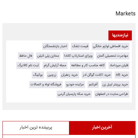
Markets
نیازمندیها
خرید اقساطی لوازم خانگی
قیمت تشک
اخبار بازنشستگان
مهاجرت تحصیلی آلمان
ویزای استارتاپ کانادا
مخازن پلی اتیلن
فال حافظ
قلیان میرداماد
کافه مناسب کار و مطالعه
مجله آرایش گرام
ثبت نام کالابرگ
خرید nft
خرید اکانت گوگل ادز
خرید زعفران
زرچین
بوکینگ
خرید پرینتر لیبل زن
آفرتایم
مزایده خودرو
فروشگاه لوله و اتصالات
طراحی سایت در اصفهان
خرید سکه پارسیان گرمی
آخرین اخبار
پربیننده ترین اخبار