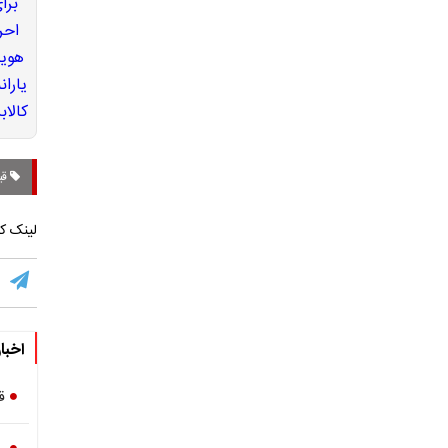
قی
لینک کو
اخبا
قیم