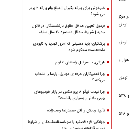
خبرخوش برای یارانه بگیران | مبلغ وام یارانه 2 برابر
می شود؟
مریکا در مرکز
بادله ارز و طلای ایران ۱۴۷ هزار و ۹۸۳ تومان و قیمت خرید حواله دلار ۱۴۶ هزار و ۶۵۱ تومان
فرمول تعیین حداقل حقوق بازنشستگان در قانون
جدید | شرایط حداقل دستمزد ۲۰ سال سابقه
قیمت فروش حواله یورو نیز ۱۷۲ هزار و ۴۰ تومان و قیمت خرید حواله آن ۱۷۰ هزار و ۴۹۱ تومان
پزشکیان: باید ذهنیتی که امروز تهدید به نابودی
ملت‌هاست محکوم شود
حواله درهم امارات نیز ۴۰ هزار و ۲۹۵ تومان و قیمت خرید حواله آن ۳۹ هزار و
بارزانی: با اسرائیل رابطه‌ای نداریم
چرا تعمیرکاران حرفه‌ای موبایل، بارسا را انتخاب
نرخ فروش حواله روبل روسیه دو هزار و ۳۲ تومان و قیمت خرید حواله آن دو هزار و ۱۴ تومان
می‌کنند؟
چرا قیمت تیگو 8 پرو مکس در بازار خودروهای
نرخ فروش حواله یوان چین ۲۱ هزار و ۷۳۴ تومان و قیمت خرید حواله آن ۲۱ هزار و ۵۳۸
چینی بالاتر از بسیاری رقباست؟
تأیید ربایش و قتل حمیدرضا رجب‌زاده
نرخ فروش حواله روپیه هند یک هزار و ۵۴۲ تومان و قیمت خرید حواله آن یک هزار و ۵۲۸
جهانگیر: قوه قضائیه با سوءاستفاده‌کنندگان از شرایط
تحریم قاطعانه برخورد می‌کند