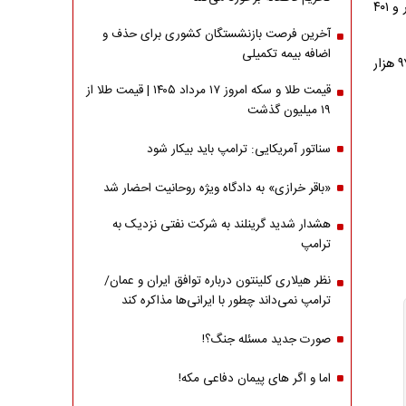
نرخ فروش حواله یکصد ین ژاپن ۹۳ هزار و ۲۴۱ تومان و قیمت خرید حواله آن ۹۲ هزار و ۴۰۱
آخرین فرصت بازنشستگان کشوری برای حذف و
اضافه بیمه تکمیلی
نرخ فروش حواله هزار وون کره جنوبی ۹۸ هزار و ۶۹۴ تومان و قیمت خرید حواله آن ۹۷ هزار
قیمت طلا و سکه امروز ۱۷ مرداد ۱۴۰۵ | قیمت طلا از
۱۹ میلیون گذشت
سناتور آمریکایی: ترامپ باید بیکار شود
«باقر خرازی» به دادگاه ویژه روحانیت احضار شد
هشدار شدید گرینلند به شرکت نفتی نزدیک به
ترامپ
نظر هیلاری کلینتون درباره توافق ایران و عمان/
ترامپ نمی‌داند چطور با ایرانی‌ها مذاکره کند
صورت جدید مسئله جنگ؟!
اما و اگر های پیمان دفاعی مکه!