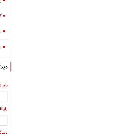
ر
گ
ا
ب
دیدگ
نام ش
رایانا
دیدگا