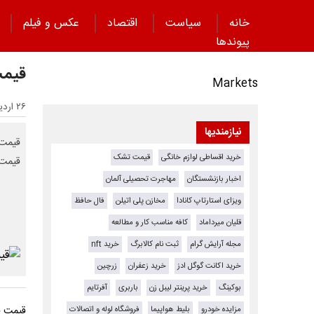
خانه
سیاست
اقتصاد
عکس و فیلم
پیوند‌ها
قیمت د
Markets
۲۶ اردیبهشت ۱۴۰۵ - ۱۱:۲۴
نیازمندیها
خرید اقساطی لوازم خانگی
قیمت تشک
قیمت خرید ح
اخبار بازنشستگان
مهاجرت تحصیلی آلمان
ویزای استارتاپ کانادا
مخازن پلی اتیلن
فال حافظ
قلیان میرداماد
کافه مناسب کار و مطالعه
مجله آرایش گرام
ثبت نام کالابرگ
خرید nft
خرید اکانت گوگل ادز
خرید زعفران
زرچین
بوکینگ
خرید پرینتر لیبل زن
باربری
آفرتایم
مزایده خودرو
بلیط هواپیما
فروشگاه لوله و اتصالات