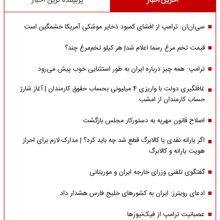
آخرین اخبار
پربیننده ترین اخبار
سی‌ان‌ان: ترامپ از افشای کمبود ذخایر موشکی آمریکا خشمگین است
قیمت تخم مرغ رسما اعلام شد| هر کیلو تخم‌مرغ چند؟
ترامپ: همه چیز درباره ایران به طور استثنایی خوب پیش می‌رود
غافلگیری دولت با واریزی 4 میلیونی بحساب حقوق کارمندان | آغاز شارژ
حساب کارمندان از امشب
اصلاح قانون مهریه به دستورکار مجلس بازگشت
اگر یارانه نقدی یا کالابرگ قطع شد چه باید کرد؟ | مدارک لازم برای احراز
هویت یارانه و کالابرگ
گفتگوی تلفنی وزرای خارجه ایران و موریتانی
ادعای رویترز: ایران به کشورهای خلیج فارس هشدار داد
عصبانیت ترامپ از فیک‌نیوزها