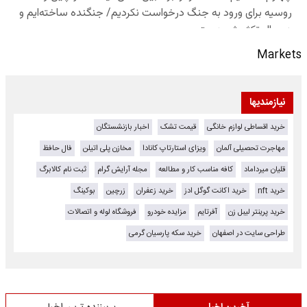
Markets
نیازمندیها
خرید اقساطی لوازم خانگی
قیمت تشک
اخبار بازنشستگان
مهاجرت تحصیلی آلمان
ویزای استارتاپ کانادا
مخازن پلی اتیلن
فال حافظ
قلیان میرداماد
کافه مناسب کار و مطالعه
مجله آرایش گرام
ثبت نام کالابرگ
خرید nft
خرید اکانت گوگل ادز
خرید زعفران
زرچین
بوکینگ
خرید پرینتر لیبل زن
آفرتایم
مزایده خودرو
فروشگاه لوله و اتصالات
طراحی سایت در اصفهان
خرید سکه پارسیان گرمی