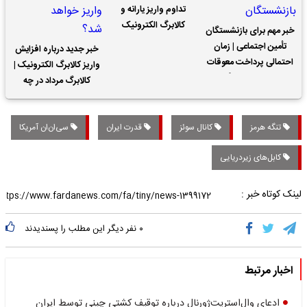
تداوم واریز یارانه و
کالابرگ الکترونیک
خبر مهم برای بازنشستگان
تأمین اجتماعی | زمان
خبر جدید درباره افزایش
احتمالی پرداخت معوقات
واریز کالابرگ الکترونیک |
حقوق بازنشستگان
کالابرگ مرداد در چه
تاریخی واریز خواهد شد؟
تنگه هرمز
کانال سوئز
قدرت ایران
سی‌ان‌ان آمریکا
کابل‌های زیردریایی
لینک کوتاه خبر :
۰
نفر دیگر این مطلب را پسندیدند
اخبار مرتبط
ادعای وال‌استریت‌ژورنال درباره توقیف کشتی چینی توسط ایران