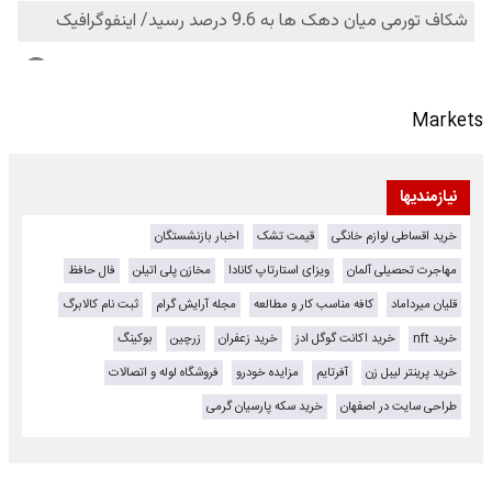
Markets
نیازمندیها
خرید اقساطی لوازم خانگی
قیمت تشک
اخبار بازنشستگان
مهاجرت تحصیلی آلمان
ویزای استارتاپ کانادا
مخازن پلی اتیلن
فال حافظ
قلیان میرداماد
کافه مناسب کار و مطالعه
مجله آرایش گرام
ثبت نام کالابرگ
خرید nft
خرید اکانت گوگل ادز
خرید زعفران
زرچین
بوکینگ
خرید پرینتر لیبل زن
آفرتایم
مزایده خودرو
فروشگاه لوله و اتصالات
طراحی سایت در اصفهان
خرید سکه پارسیان گرمی