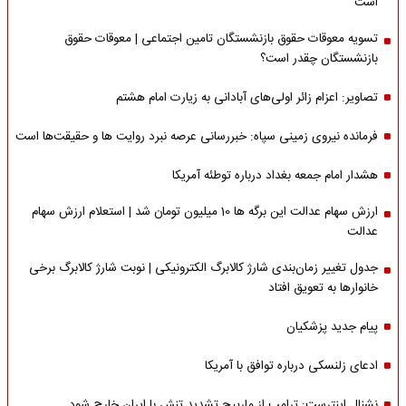
است
تسویه معوقات حقوق بازنشستگان تامین اجتماعی | معوقات حقوق
بازنشستگان چقدر است؟
تصاویر: اعزام زائر اولی‌های آبادانی به زیارت امام هشتم
فرمانده نیروی زمینی سپاه: خبررسانی عرصه نبرد روایت ها و حقیقت‌ها است
هشدار امام جمعه بغداد درباره توطئه آمریکا
ارزش سهام عدالت این برگه ها 10 میلیون تومان شد | استعلام ارزش سهام
عدالت
جدول تغییر زمان‌بندی شارژ کالابرگ الکترونیکی | نوبت شارژ کالابرگ برخی
خانوارها به تعویق افتاد
پیام جدید پزشکیان
ادعای زلنسکی درباره توافق با آمریکا
نشنال اینترست: ترامپ از مارپیچ تشدید تنش با ایران خارج شود