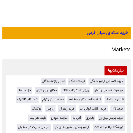
خرید سکه پارسیان گرمی
Markets
نیازمندیها
خرید اقساطی لوازم خانگی
قیمت تشک
اخبار بازنشستگان
مهاجرت تحصیلی آلمان
ویزای استارتاپ کانادا
مخازن پلی اتیلن
فال حافظ
قلیان میرداماد
کافه مناسب کار و مطالعه
مجله آرایش گرام
ثبت نام کالابرگ
خرید nft
خرید اکانت گوگل ادز
خرید زعفران
زرچین
بوکینگ
خرید پرینتر لیبل زن
باربری
آفرتایم
مزایده خودرو
بلیط هواپیما
فروشگاه لوله و اتصالات
لوازم یدکی ماشین های کیا
طراحی سایت در اصفهان