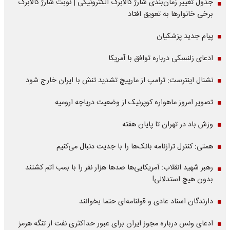
جدول تغییر زمان‌بندی شارژ کالابرگ الکترونیکی | نوبت شارژ کالابرگ
برخی خانوارها به تعویق افتاد
پیام جدید پزشکیان
ادعای زلنسکی درباره توافق با آمریکا
نشنال اینترست: ترامپ از مارپیچ تشدید تنش با ایران خارج شود
تصویر امروز ماهواره کوپرنیک از وضعیت دریاچه ارومیه
وزش باد در تهران تا پایان هفته
همتی: کنترل ترازنامه بانک‌ها را با جدیت دنبال می‌کنیم
رهبر شهید انقلاب: آمریکایی‌ها صدها هزار نفر را با بمب اتم کشتند
بدون هیچ استدلالی!
دارندگان اسناد عادی و قولنامه‌ای حتما بخوانند
ادعای ونس درباره مجوز ایران برای عبور حداکثری نفت از تنگه هرمز