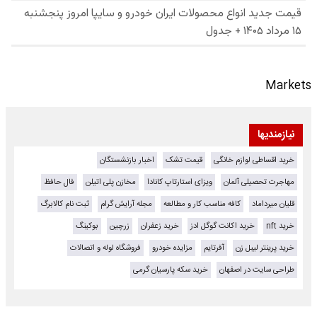
Markets
نیازمندیها
خرید اقساطی لوازم خانگی
قیمت تشک
اخبار بازنشستگان
مهاجرت تحصیلی آلمان
ویزای استارتاپ کانادا
مخازن پلی اتیلن
فال حافظ
قلیان میرداماد
کافه مناسب کار و مطالعه
مجله آرایش گرام
ثبت نام کالابرگ
خرید nft
خرید اکانت گوگل ادز
خرید زعفران
زرچین
بوکینگ
خرید پرینتر لیبل زن
آفرتایم
مزایده خودرو
فروشگاه لوله و اتصالات
طراحی سایت در اصفهان
خرید سکه پارسیان گرمی