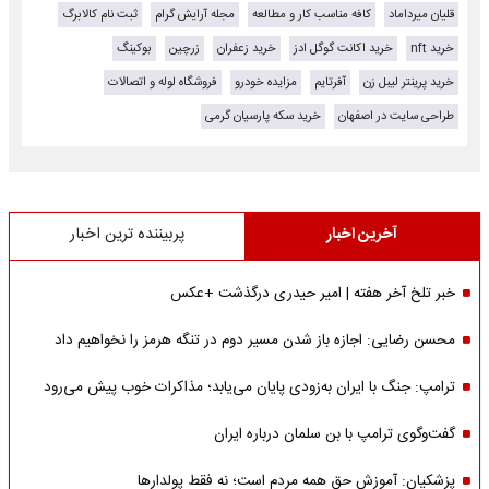
قلیان میرداماد
کافه مناسب کار و مطالعه
مجله آرایش گرام
ثبت نام کالابرگ
خرید nft
خرید اکانت گوگل ادز
خرید زعفران
زرچین
بوکینگ
خرید پرینتر لیبل زن
آفرتایم
مزایده خودرو
فروشگاه لوله و اتصالات
طراحی سایت در اصفهان
خرید سکه پارسیان گرمی
آخرین اخبار
پربیننده ترین اخبار
خبر تلخ آخر هفته | امیر حیدری درگذشت +عکس
محسن رضایی: اجازه باز شدن مسیر دوم در تنگه هرمز را نخواهیم داد
ترامپ: جنگ با ایران به‌زودی پایان می‌یابد؛ مذاکرات خوب پیش می‌رود
گفت‌وگوی ترامپ با بن سلمان درباره ایران
پزشکیان: آموزش حق همه مردم است؛ نه فقط پولدارها