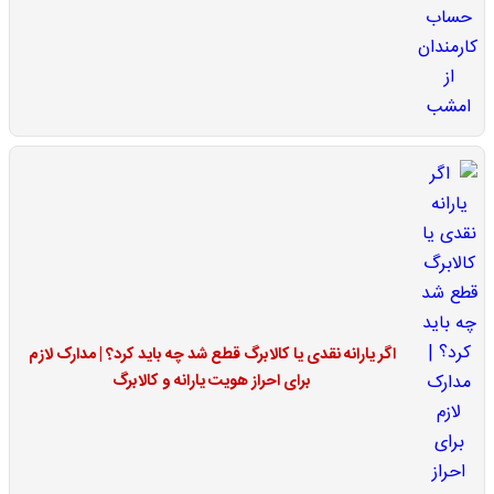
اگر یارانه نقدی یا کالابرگ قطع شد چه باید کرد؟ | مدارک لازم
برای احراز هویت یارانه و کالابرگ