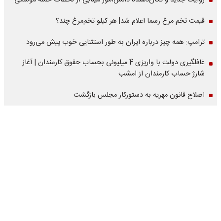
روایت جدید و تکان‌دهنده دانش‌آموز مینابی از لحظات حمله موشکی
قیمت تخم مرغ رسما اعلام شد| هر کیلو تخم‌مرغ چند؟
ترامپ: همه چیز درباره ایران به طور استثنایی خوب پیش می‌رود
غافلگیری دولت با واریزی 4 میلیونی بحساب حقوق کارمندان | آغاز
شارژ حساب کارمندان از امشب
اصلاح قانون مهریه به دستورکار مجلس بازگشت