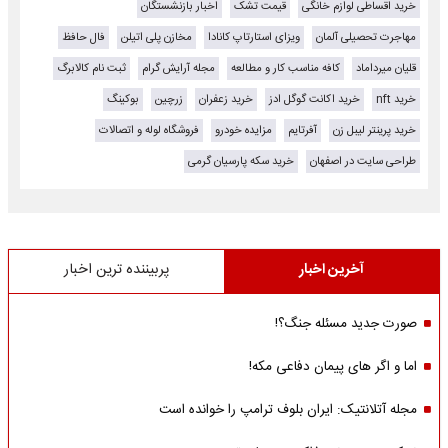
خرید اقساطی لوازم خانگی
قیمت تشک
اخبار بازنشستگان
مهاجرت تحصیلی آلمان
ویزای استارتاپ کانادا
مخازن پلی اتیلن
فال حافظ
قلیان میرداماد
کافه مناسب کار و مطالعه
مجله آرایش گرام
ثبت نام کالابرگ
خرید nft
خرید اکانت گوگل ادز
خرید زعفران
زرچین
بوکینگ
خرید پرینتر لیبل زن
آفرتایم
مزایده خودرو
فروشگاه لوله و اتصالات
طراحی سایت در اصفهان
خرید سکه پارسیان گرمی
آخرین اخبار
پربیننده ترین اخبار
صورت جدید مسئله جنگ؟!
اما و اگر های پیمان دفاعی مکه!
مجله آتلانتیک: ایران بلوف ترامپ را خوانده است