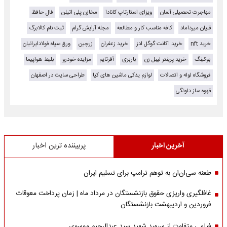
مهاجرت تحصیلی آلمان
ویزای استارتاپ کانادا
مخازن پلی اتیلن
فال حافظ
قلیان میرداماد
کافه مناسب کار و مطالعه
مجله آرایش گرام
ثبت نام کالابرگ
خرید nft
خرید اکانت گوگل ادز
خرید زعفران
زرچین
ورق سیاه فولادایرانیان
بوکینگ
خرید پرینتر لیبل زن
باربری
آفرتایم
مزایده خودرو
بلیط هواپیما
فروشگاه لوله و اتصالات
لوازم یدکی ماشین های کیا
طراحی سایت در اصفهان
قهوه ساز دلونگی
آخرین اخبار
پربیننده ترین اخبار
طعنه سی‌ان‌ان به توهم ترامپ برای تسلیم ایران
غافلگیری واریزی حقوق بازنشستگان در مرداد ماه | زمان پرداخت معوقات
فروردین و اردیبهشت بازنشستگان
فیلمی متفاوت از سپهبد شهید سید عبدالرحیم موسوی