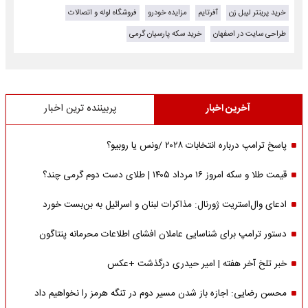
خرید پرینتر لیبل زن
آفرتایم
مزایده خودرو
فروشگاه لوله و اتصالات
طراحی سایت در اصفهان
خرید سکه پارسیان گرمی
آخرین اخبار
پربیننده ترین اخبار
پاسخ ترامپ درباره انتخابات ۲۰۲۸ /ونس یا روبیو؟
قیمت طلا و سکه امروز ۱۶ مرداد ۱۴۰۵ | طلای دست دوم گرمی چند؟
ادعای وال‌استریت ژورنال: مذاکرات لبنان و اسرائیل به بن‌بست خورد
دستور ترامپ برای شناسایی عاملان افشای اطلاعات محرمانه پنتاگون
خبر تلخ آخر هفته | امیر حیدری درگذشت +عکس
محسن رضایی: اجازه باز شدن مسیر دوم در تنگه هرمز را نخواهیم داد