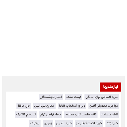
نیازمندیها
خرید اقساطی لوازم خانگی
قیمت تشک
اخبار بازنشستگان
مهاجرت تحصیلی آلمان
ویزای استارتاپ کانادا
مخازن پلی اتیلن
فال حافظ
قلیان میرداماد
کافه مناسب کار و مطالعه
مجله آرایش گرام
ثبت نام کالابرگ
خرید nft
خرید اکانت گوگل ادز
خرید زعفران
زرچین
بوکینگ