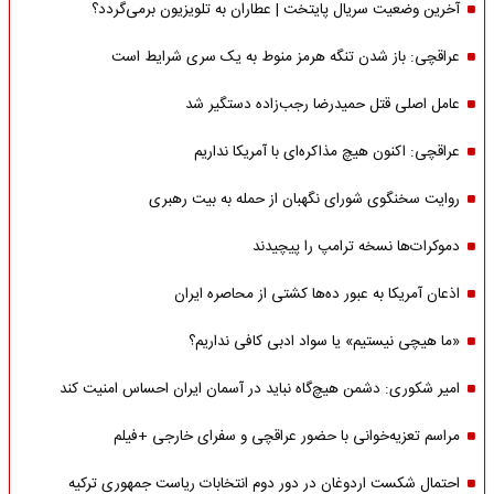
آخرین وضعیت سریال پایتخت | عطاران به تلویزیون برمی‌گردد؟
عراقچی: باز شدن تنگه هرمز منوط به یک سری شرایط است
عامل اصلی قتل حمیدرضا رجب‌زاده دستگیر شد
عراقچی: اکنون هیچ مذاکره‌ای با آمریکا نداریم
روایت سخنگوی شورای نگهبان از حمله به بیت رهبری
دموکرات‌ها نسخه ترامپ را پیچیدند
اذعان آمریکا به عبور ده‌ها کشتی از محاصره ایران
«ما هیچی نیستیم» یا سواد ادبی کافی نداریم؟
امیر شکوری: دشمن هیچ‌گاه نباید در آسمان ایران احساس امنیت کند
مراسم تعزیه‌خوانی با حضور عراقچی و سفرای خارجی +فیلم
احتمال شکست اردوغان در دور دوم انتخابات ریاست جمهوری ترکیه