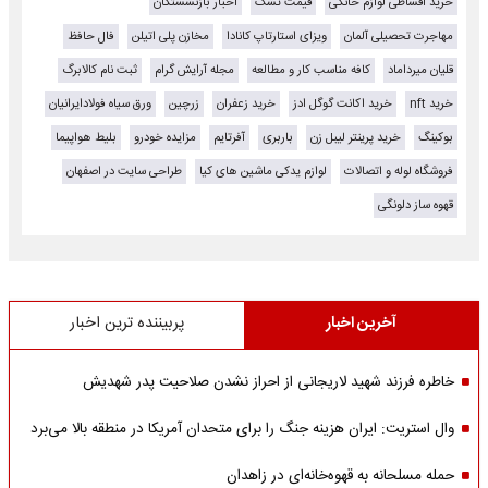
خرید اقساطی لوازم خانگی
قیمت تشک
اخبار بازنشستگان
مهاجرت تحصیلی آلمان
ویزای استارتاپ کانادا
مخازن پلی اتیلن
فال حافظ
قلیان میرداماد
کافه مناسب کار و مطالعه
مجله آرایش گرام
ثبت نام کالابرگ
خرید nft
خرید اکانت گوگل ادز
خرید زعفران
زرچین
ورق سیاه فولادایرانیان
بوکینگ
خرید پرینتر لیبل زن
باربری
آفرتایم
مزایده خودرو
بلیط هواپیما
فروشگاه لوله و اتصالات
لوازم یدکی ماشین های کیا
طراحی سایت در اصفهان
قهوه ساز دلونگی
آخرین اخبار
پربیننده ترین اخبار
خاطره فرزند شهید لاریجانی از احراز نشدن صلاحیت پدر شهدیش
وال استریت: ایران هزینه جنگ را برای متحدان آمریکا در منطقه بالا می‌برد
حمله مسلحانه به قهوه‌خانه‌ای در زاهدان