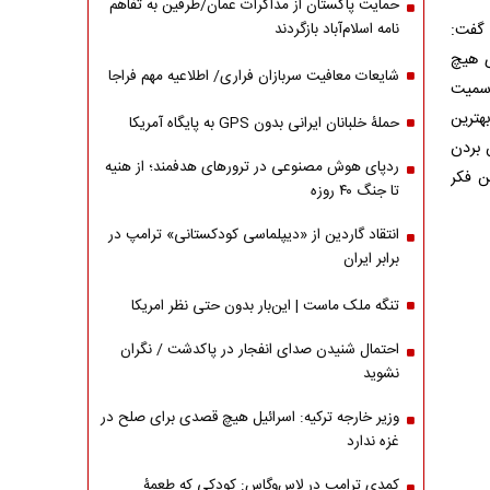
حمایت پاکستان از مذاکرات عمان/طرفین به تفاهم
 گفت:
نامه اسلام‌آباد بازگردند
ی هیچ
شایعات معافیت سربازان فراری/ اطلاعیه مهم فراجا
رسمیت
هترین
حملۀ خلبانان ایرانی بدون GPS به پایگاه آمریکا
 بردن
ردپای هوش مصنوعی در ترورهای هدفمند؛ از هنیه
ن فکر
تا جنگ ۴۰ روزه
انتقاد گاردین از «دیپلماسی کودکستانی» ترامپ در
برابر ایران
تنگه ملک ماست | این‌بار بدون حتی نظر امریکا
احتمال شنیدن صدای انفجار در پاکدشت / نگران
نشوید
وزیر خارجه ترکیه: اسرائیل هیچ قصدی برای صلح در
غزه ندارد
کمدی ترامپ در لاس‌وگاس: کودکی که طعمۀ