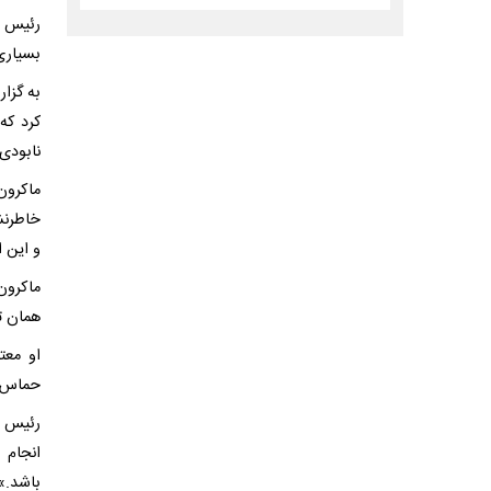
رئیس ج
بسیاری 
کرد که
نابودی
ماکرون
خاطرنش
و این 
ماکرون
همان ت
او معت
حماس 
انجام 
باشد.»