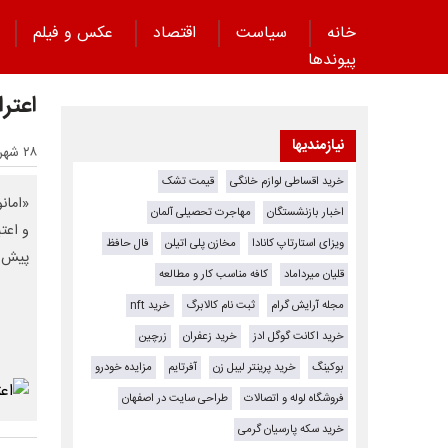
خانه
سیاست
اقتصاد
عکس و فیلم
پیوند‌ها
اعتر
نیازمندیها
۲۸ شهریور ۱۴۰۴ - ۱۲:۳۸
خرید اقساطی لوازم خانگی
قیمت تشک
اخبار بازنشستگان
مهاجرت تحصیلی آلمان
و اعت
ویزای استارتاپ کانادا
مخازن پلی اتیلن
فال حافظ
پیش م
قلیان میرداماد
کافه مناسب کار و مطالعه
مجله آرایش گرام
ثبت نام کالابرگ
خرید nft
خرید اکانت گوگل ادز
خرید زعفران
زرچین
بوکینگ
خرید پرینتر لیبل زن
آفرتایم
مزایده خودرو
فروشگاه لوله و اتصالات
طراحی سایت در اصفهان
خرید سکه پارسیان گرمی