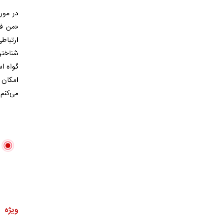
در مور
«من فک
ارتباط
شناختن
گواه ا
امکان 
می‌کنم 
ویژه