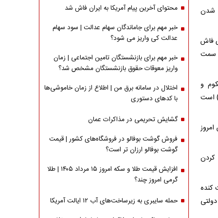
محتوای آخرین پیام آمریکا به ایران فاش شد
ی شدن
خبر مهم برای جاماندگان سهام عدالت | سود سهام
عدالت کی واریز می شود؟
 جمهور فرانسه در مصاحبه‌ای با کانال ۱۲ عبری فاش
ه سمت
خبر مهم برای بازنشستگان تامین اجتماعی | زمان
واریز معوقات حقوق بازنشستگان مشخص شد؟
کوم و
اختلال در سامانه برق من | اطلاع از زمان خاموشی‌ها
) است
با کدهای دستوری
گشایش تحریمی در مذاکرات عمان
امروز
فروش گوشت بوفالو در فروشگاه‌های کشور | قیمت
گوشت بوفالو ارزان تر است؟
 کردن
افزایش قیمت طلا و سکه امروز ۱۵ مرداد ۱۴۰۵ | طلا
گرمی امروز چند؟
 اکتبر، رک و پوست کنده
دولتی
حمله سایبری به زیرساخت‌های آب ۱۲ ایالت آمریکا