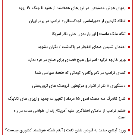
ردپای هوش مصنوعی در ترورهای هدفمند؛ از هنیه تا جنگ ۴۰ روزه
انتقاد گاردین از «دیپلماسی کودکستانی» ترامپ در برابر ایران
تنگه ملک ماست | این‌بار بدون حتی نظر امریکا
احتمال شنیدن صدای انفجار در پاکدشت / نگران نشوید
وزیر خارجه ترکیه: اسرائیل هیچ قصدی برای صلح در غزه ندارد
کمدی ترامپ در لاس‌وگاس: کودکی که طعمۀ سیاسی شد!
دستگیری ۸ نفر از اشرار و مرتبطین گروهک های تروریستی
شارژ کالابرگ سه دهک امروز ۱۵ مرداد | تغییرات جدید واریزی های کالابرگ
خشم ترامپ از عاملان افشاگری‌ علیه آمریکا/ زندان طولانی مدت در راه
است
ورود آپشن جدید به قبوض تلفن ثابت | آیتم شبکه هوشمند کشوری چیست؟