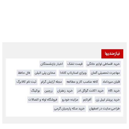
نیازمندیها
خرید اقساطی لوازم خانگی
قیمت تشک
اخبار بازنشستگان
مهاجرت تحصیلی آلمان
ویزای استارتاپ کانادا
مخازن پلی اتیلن
فال حافظ
قلیان میرداماد
کافه مناسب کار و مطالعه
مجله آرایش گرام
ثبت نام کالابرگ
خرید nft
خرید اکانت گوگل ادز
خرید زعفران
زرچین
بوکینگ
خرید پرینتر لیبل زن
آفرتایم
مزایده خودرو
فروشگاه لوله و اتصالات
طراحی سایت در اصفهان
خرید سکه پارسیان گرمی