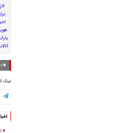
اس
لینک کو
اخبا
ت