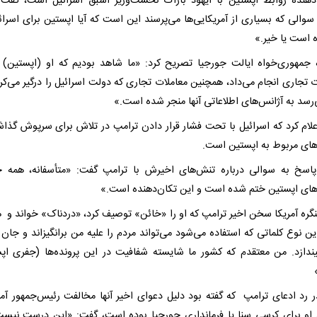
هنده روابط اپستین با ایهود باراک نخست‌وزیر اسبق اسرائیل است، گفت:
سوالی که بسیاری از آمریکایی‌ها می‌پرسند این است که آیا اپستین برای اسرائی
ه است یا خیر.»
ه جمهوری‌خواه ایالت جورجیا تصریح کرد: «ما شاهد بودیم که او (اپستین) با
 تجاری انجام می‌داد، همچنین معاملات تجاری که دولت اسرائیل را درگیر می‌کرد
‌رسد به آژانس‌های اطلاعاتی آنها منجر شده است.»
علام کرد که اسرائیل با تحت فشار قرار دادن ترامپ در تلاش برای سرپوش گذاش
‌های مربوط به اپستین است.
پاسخ به سوالی درباره تنش‌های اخیرش با ترامپ گفت: «متأسفانه، همه چ
‌های اپستین ختم شده است و این تکان‌دهنده است.»
گره آمریکا سخن اخیر ترامپ که او را «خائن» توصیف کرد، «دردناک» خواند و 
ین نوع کلماتی که استفاده می‌شود می‌تواند مردم را علیه من برانگیزاند و جان 
ندازد. من معتقدم که کشور ما شایسته شفافیت در این پرونده‌ها (جفری اپ
ر رد ادعای ترامپ که گفته بود دلیل دعوای اخیر آنها مخالفت رئیس‌جمهور آمری
 او برای کرسی سنا یا فرمانداری جورجیا بوده است، گفت: «این درست نیس