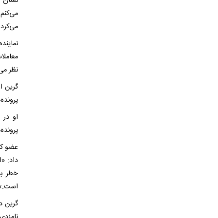
نشان د
می‌کنم 
می‌کرد
نمایند
معاملات
نظر می
گرین ا
پرونده
او در 
پرونده
عضو کن
داد: «ا
خطر بی
است.»
گرین د
نامزدی