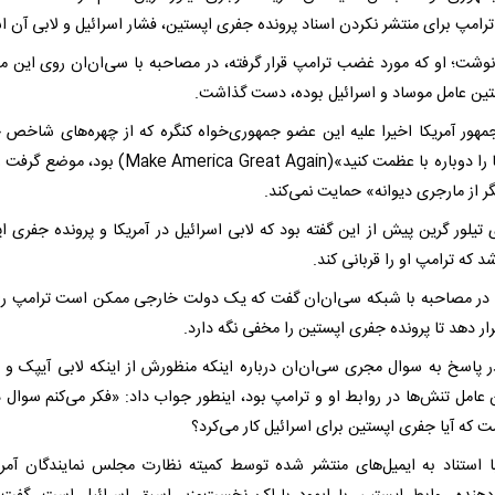
ترامپ برای منتشر نکردن اسناد پرونده جفری اپستین، فشار اسرائیل و لابی آن 
وشت؛ او که مورد غضب ترامپ قرار گرفته، در مصاحبه با سی‌ان‌ان روی این 
تین عامل موساد و اسرائیل بوده، دست گذاشت.
مهور آمریکا اخیرا علیه این عضو جمهوری‌خواه کنگره که از چهره‌های شاخص
«آمریکا را دوباره با عظمت کنید»(Make America Great Again) بو
ر از مارجری دیوانه» حمایت نمی‌کند.
 تیلور گرین پیش از این گفته بود که لابی اسرائیل در آمریکا و پرونده جفری ا
 که ترامپ او را قربانی کند.
و در مصاحبه با شبکه سی‌ان‌ان گفت که یک دولت خارجی ممکن است ترامپ ر
ار دهد تا پرونده‌ جفری اپستین را مخفی نگه دارد.
ر پاسخ به سوال مجری سی‌ان‌ان درباره اینکه منظورش از اینکه لابی آیپک و پ
 عامل تنش‌ها در روابط او و ترامپ بود، اینطور جواب داد: «فکر می‌کنم سوال
 که آیا جفری اپستین برای اسرائیل کار می‌کرد؟
ا استناد به ایمیل‌های منتشر شده توسط کمیته نظارت مجلس نمایندگان آمری