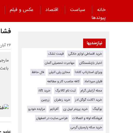
خانه
سیاست
اقتصاد
عکس و فیلم
پیوند‌ها
فشار
نیازمندیها
۲۶ آبان ۱۴۰۴ - ۱۰:۱۹
خرید اقساطی لوازم خانگی
قیمت تشک
مارجر
اخبار بازنشستگان
مهاجرت تحصیلی آلمان
باعث 
ویزای استارتاپ کانادا
مخازن پلی اتیلن
فال حافظ
قلیان میرداماد
کافه مناسب کار و مطالعه
مجله آرایش گرام
ثبت نام کالابرگ
خرید nft
خرید اکانت گوگل ادز
خرید زعفران
زرچین
بوکینگ
خرید پرینتر لیبل زن
آفرتایم
مزایده خودرو
فروشگاه لوله و اتصالات
طراحی سایت در اصفهان
خرید سکه پارسیان گرمی
عضو جم