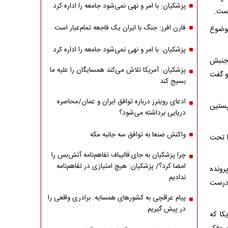
پزشکیان: با امر و نهی نمی‌شود جامعه را اداره کرد
است.
فارن افرز: جنگ با ایران یک فاجعه تمام‌عیار است
موضوع
پزشکیان: با امر و نهی نمی‌شود جامعه را اداره کرد
 جنبش
پزشکیان: آمریکا تلاش می‌کند همسایگان را علیه ما
د، موضع گرفت و گفت
بسیج کند
ادعای رویترز درباره توافق ایران و عمان/محاصره
پستین
دریایی برداشته می‌شود؟
واکنش صنعا به توافق سه جانبه مکه
ا تحت
چرا پزشکیان به جای قالیباف تفاهم‌نامه آتش‌بس را
امضا کرد؟/ پزشکیان: هیچ امتیازی در تفاهم‌نامه
رونده
ندادیم
 درست
پیام عراقچی به کشورهای همسایه: برادری واقعی را
در پیش گیریم
کا که