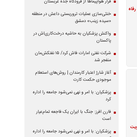
فرار هواپیماها از فرودگاه جده عربستان
خنثی‌سازی عملیات تروریستی داعش در منطقه
«سیده زینب» دمشق
واکنش پزشکیان به حاشیه درخت‌کاری‌اش در
پاکستان
شرکت نفتی امارات فاش کرد/ ۱۵ نفتکش‌مان
منفجر شد
آغاز شارژ اعتبار کارمندان | روش‌های استعلام
موجودی حکمت کارت
پزشکیان: با امر و نهی نمی‌شود جامعه را اداره
کرد
فارن افرز: جنگ با ایران یک فاجعه تمام‌عیار
است
ویت
پزشکیان: با امر و نهی نمی‌شود جامعه را اداره