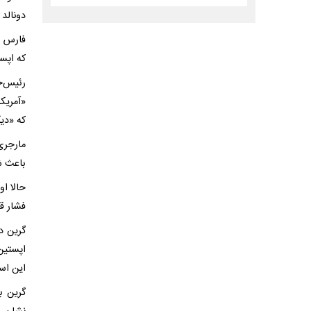
دونالد 
فارس ن
که اپس
رئیس‌ج
که «دیگ
مارجری
باعث شد
حالا ا
فشار قر
گرین د
اپستین
این است
گرین ب