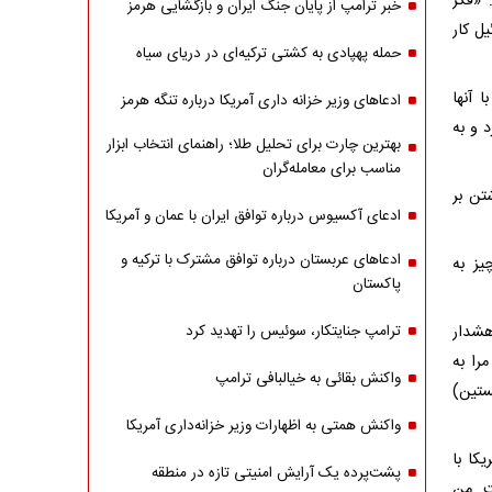
 «فکر
خبر ترامپ از پایان جنگ ایران و بازگشایی هرمز
ل کار
حمله پهپادی به کشتی ترکیه‌ای در دریای سیاه
 آنها
ادعاهای وزیر خزانه داری آمریکا درباره تنگه هرمز
 و به
بهترین چارت برای تحلیل طلا؛ راهنمای انتخاب ابزار
مناسب برای معامله‌گران
تن بر
ادعای آکسیوس درباره توافق ایران با عمان و آمریکا
ادعاهای عربستان درباره توافق مشترک با ترکیه و
یز به
پاکستان
هشدار
ترامپ جنایتکار، سوئیس را تهدید کرد
مرا به
واکنش بقائی به خیالبافی ترامپ
ستین)
واکنش همتی به اظهارات وزیر خزانه‌داری آمریکا
کا با
پشت‌پرده یک آرایش امنیتی تازه در منطقه
ت. من