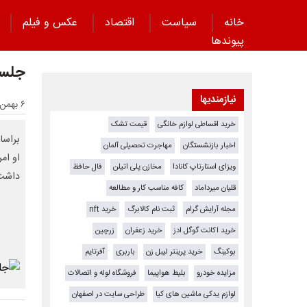
خانه
سیاست
اقتصاد
عکس و فیلم
پیوند‌ها
جلسه‌
نیازمندیها
۶ بهمن ۱۴۰۴ - ۱۱:۴۰
خرید اقساطی لوازم خانگی
قیمت تشک
براسا
اخبار بازنشستگان
مهاجرت تحصیلی آلمان
او ام
ویزای استارتاپ کانادا
مخازن پلی اتیلن
فال حافظ
داشت
قلیان میرداماد
کافه مناسب کار و مطالعه
مجله آرایش گرام
ثبت نام کالابرگ
خرید nft
خرید اکانت گوگل ادز
خرید زعفران
زرچین
بوکینگ
خرید پرینتر لیبل زن
باربری
آفرتایم
مزایده خودرو
بلیط هواپیما
فروشگاه لوله و اتصالات
لوازم یدکی ماشین های کیا
طراحی سایت در اصفهان