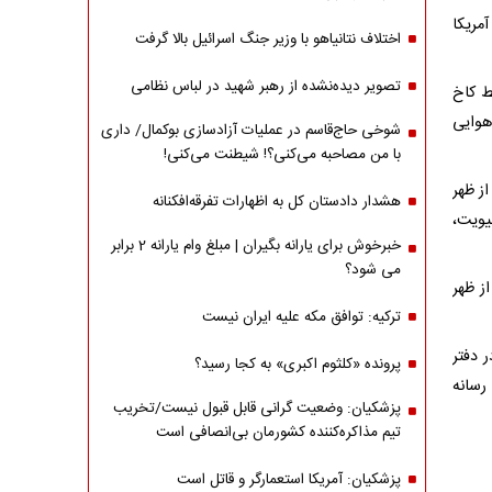
مریکا
اختلاف نتانیاهو با وزیر جنگ اسرائیل بالا گرفت
تصویر دیده‌نشده از رهبر شهید در لباس نظامی
ط کاخ
هوایی
شوخی حاج‌قاسم در عملیات آزادسازی بوکمال/ داری
با من مصاحبه‌ می‌کنی؟! شیطنت می‌کنی!
 مینک روز دوشنبه ساعت ۱ بعد از ظهر (۶ بعد از ظهر
هشدار دادستان کل به اظهارات تفرقه‌افکنانه
یویت،
خبرخوش برای یارانه بگیران | مبلغ وام یارانه 2 برابر
می شود؟
د دو نشست «سیاسی» را از ساعت ۲:۳۰ بعد از ظهر
ترکیه: توافق مکه علیه ایران نیست
ر دفتر
پرونده «کلثوم اکبری» به کجا رسید؟
رسانه
پزشکیان: وضعیت گرانی قابل قبول نیست/تخریب
تیم مذاکره‌کننده کشورمان بی‌انصافی است
پزشکیان: آمریکا استعمارگر و قاتل است