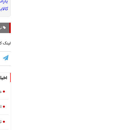
تر
لینک کو
اخبا
د
ا
ت