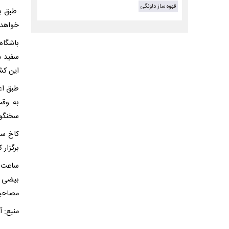
قهوه ساز دلونگی
طبق برن
خواهد
باشگاه
سفید م
این کش
به وقت
سخنگوی
برگزار 
بیضی ش
مصاحبه 
منبع: آ