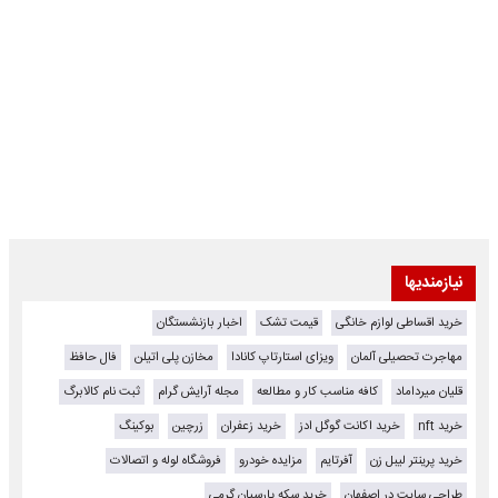
نیازمندیها
خرید اقساطی لوازم خانگی
قیمت تشک
اخبار بازنشستگان
مهاجرت تحصیلی آلمان
ویزای استارتاپ کانادا
مخازن پلی اتیلن
فال حافظ
قلیان میرداماد
کافه مناسب کار و مطالعه
مجله آرایش گرام
ثبت نام کالابرگ
خرید nft
خرید اکانت گوگل ادز
خرید زعفران
زرچین
بوکینگ
خرید پرینتر لیبل زن
آفرتایم
مزایده خودرو
فروشگاه لوله و اتصالات
طراحی سایت در اصفهان
خرید سکه پارسیان گرمی