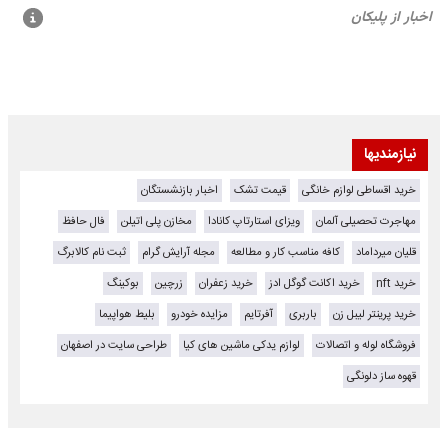
نیازمندیها
خرید اقساطی لوازم خانگی
قیمت تشک
اخبار بازنشستگان
مهاجرت تحصیلی آلمان
ویزای استارتاپ کانادا
مخازن پلی اتیلن
فال حافظ
قلیان میرداماد
کافه مناسب کار و مطالعه
مجله آرایش گرام
ثبت نام کالابرگ
خرید nft
خرید اکانت گوگل ادز
خرید زعفران
زرچین
بوکینگ
خرید پرینتر لیبل زن
باربری
آفرتایم
مزایده خودرو
بلیط هواپیما
فروشگاه لوله و اتصالات
لوازم یدکی ماشین های کیا
طراحی سایت در اصفهان
قهوه ساز دلونگی