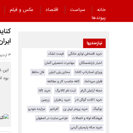
خانه
سیاست
اقتصاد
عکس و فیلم
پیوند‌ها
کنایه
ایران
نیازمندیها
خرید اقساطی لوازم خانگی
قیمت تشک
۳ اردیبهشت ۱۴۰۵ - ۱۹:۳۷
اخبار بازنشستگان
مهاجرت تحصیلی آلمان
این ض
ویزای استارتاپ کانادا
مخازن پلی اتیلن
فال حافظ
بود ا
قلیان میرداماد
کافه مناسب کار و مطالعه
مجله آرایش گرام
ثبت نام کالابرگ
خرید nft
خرید اکانت گوگل ادز
خرید زعفران
زرچین
بوکینگ
خرید پرینتر لیبل زن
آفرتایم
مزایده خودرو
فروشگاه لوله و اتصالات
طراحی سایت در اصفهان
خرید سکه پارسیان گرمی