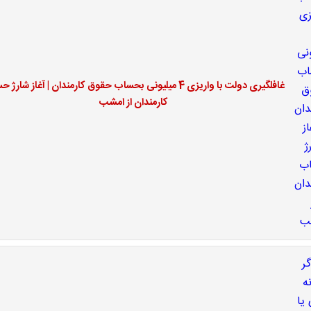
غافلگیری دولت با واریزی 4 میلیونی بحساب حقوق کارمندان | آغاز شار
کارمندان از امشب