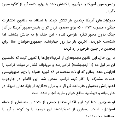
رئیس‌جمهور آمریکا یا درگیری را کاهش دهد یا برای ادامه آن از کنگره مجوز
بگیرد.
دموکرات‌های آمریکا چندین بار تلاش کردند با استناد به «قانون اختیارات
جنگی» مصوب ۱۹۷۳ - که برای محدود کردن توان رئیس‌جمهور آمریکا در آغاز
جنگ بدون مجوز کنگره طراحی شده - این جنگ را به چالش بکشند، اما
شکست خوردند. آخرین بار نیز روز چهارشنبه، جمهوری‌خواهان سنا برای
پنجمین بار چنین طرحی را رد کردند.
با این حال، این قانون مجموعه‌ای از ضرب‌الاجل‌ها را تعیین کرده که نخستین
آن در اول مه (۱۱ اردیبهشت) فرامی‌رسد و می‌تواند فشار بر دولت ترامپ را
افزایش دهد. زمانی که ایالات متحده در ۲۸ فوریه همراه با رژیم صهیونیستی
حملات مشترک را آغاز کرد، ترامپ مدعی شد این اقدام در چارچوب
اختیاراتش به‌عنوان «فرمانده کل قوا» و برای «دفاع» از پایگاه‌های آمریکا در
خاورمیانه و «پیشبرد منافع حیاتی ملی» انجام شده است.
او همچنین ادعا کرد این اقدام «دفاع جمعی از متحدان منطقه‌ای از جمله
اسرائیل» است. بسیاری از دموکرات‌ها این توجیه را رد کرده و آن را
غیرقانونی خوانده‌اند.