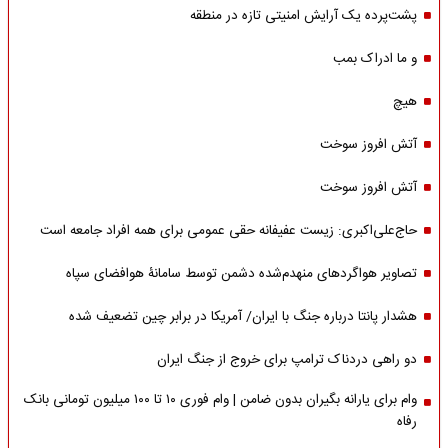
پشت‌پرده یک آرایش امنیتی تازه در منطقه
و ما ادراک بمب
هیچ
آتش افروز سوخت
آتش افروز سوخت
حاج‌علی‌اکبری: زیست عفیفانه حقی عمومی برای همه افراد جامعه است
تصاویر هواگردهای منهدم‌شده دشمن توسط سامانۀ هوافضای سپاه
هشدار پانتا درباره جنگ با ایران/ آمریکا در برابر چین تضعیف شده
دو راهی دردناک ترامپ برای خروج از جنگ ایران
وام برای یارانه بگیران بدون ضامن | وام فوری ۱۰ تا ۱۰۰ میلیون تومانی بانک
رفاه