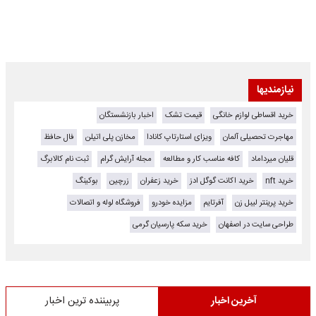
نیازمندیها
خرید اقساطی لوازم خانگی
قیمت تشک
اخبار بازنشستگان
مهاجرت تحصیلی آلمان
ویزای استارتاپ کانادا
مخازن پلی اتیلن
فال حافظ
قلیان میرداماد
کافه مناسب کار و مطالعه
مجله آرایش گرام
ثبت نام کالابرگ
خرید nft
خرید اکانت گوگل ادز
خرید زعفران
زرچین
بوکینگ
خرید پرینتر لیبل زن
آفرتایم
مزایده خودرو
فروشگاه لوله و اتصالات
طراحی سایت در اصفهان
خرید سکه پارسیان گرمی
آخرین اخبار
پربیننده ترین اخبار