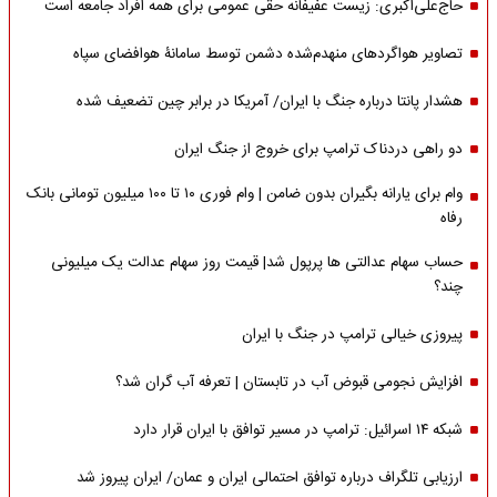
حاج‌علی‌اکبری: زیست عفیفانه حقی عمومی برای همه افراد جامعه است
تصاویر هواگردهای منهدم‌شده دشمن توسط سامانۀ هوافضای سپاه
هشدار پانتا درباره جنگ با ایران/ آمریکا در برابر چین تضعیف شده
دو راهی دردناک ترامپ برای خروج از جنگ ایران
وام برای یارانه بگیران بدون ضامن | وام فوری ۱۰ تا ۱۰۰ میلیون تومانی بانک
رفاه
حساب سهام عدالتی ها پرپول شد| قیمت روز سهام عدالت یک میلیونی
چند؟
پیروزی خیالی ترامپ در جنگ با ایران
افزایش نجومی قبوض آب در تابستان | تعرفه آب گران شد؟
شبکه ۱۴ اسرائیل: ترامپ در مسیر توافق با ایران قرار دارد
ارزیابی تلگراف درباره توافق احتمالی ایران و عمان/ ایران پیروز شد