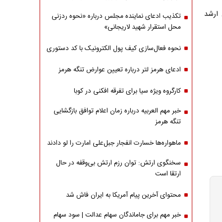
 ارشد
تکذیب ادعای نماینده مجلس درباره «نحوه ردزنی
محل استقرار شهید لاریجانی»
نحوه فعال‌سازی کیف پول الکترونیک با کد دستوری
ادعای هرمز لتر درباره تعیین عوارض تنگه هرمز
کارگروه ویژه سیا برای تفرقه افکنی در کوبا
خبر مهم العربیه درباره زمان اعلام توافق بازگشایی
تنگه هرمز
ماهواره‌‌ها خسارت انفجار جبل‌علی امارت را لو دادند
سخنگوی ارتش: توان رزم ارتش بی‌وقفه در حال
ارتقا است
محتوای آخرین پیام آمریکا به ایران فاش شد
خبر مهم برای جاماندگان سهام عدالت | سود سهام