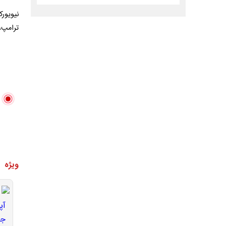
نیویور
ترامپ، 
ویژه