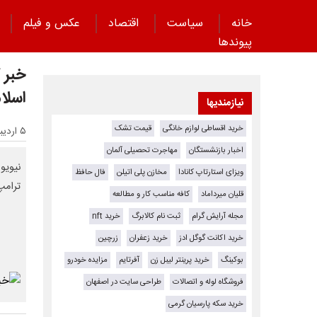
خانه
سیاست
اقتصاد
عکس و فیلم
پیوند‌ها
خبر 
اسلام
نیازمندیها
خرید اقساطی لوازم خانگی
قیمت تشک
۵ اردیبهشت ۱۴۰۵ - ۱۸:۵۲
اخبار بازنشستگان
مهاجرت تحصیلی آلمان
نیویو
ویزای استارتاپ کانادا
مخازن پلی اتیلن
فال حافظ
ترامپ
قلیان میرداماد
کافه مناسب کار و مطالعه
مجله آرایش گرام
ثبت نام کالابرگ
خرید nft
خرید اکانت گوگل ادز
خرید زعفران
زرچین
بوکینگ
خرید پرینتر لیبل زن
آفرتایم
مزایده خودرو
فروشگاه لوله و اتصالات
طراحی سایت در اصفهان
خرید سکه پارسیان گرمی