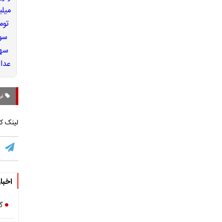
نیو
لینک کو
اخبا
گ