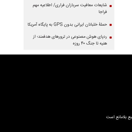
شایعات معافیت سربازان فراری/ اطلاعیه مهم
فراجا
حملۀ خلبانان ایرانی بدون GPS به پایگاه آمریکا
ردپای هوش مصنوعی در ترورهای هدفمند؛ از
هنیه تا جنگ ۴۰ روزه
بع بلامانع است