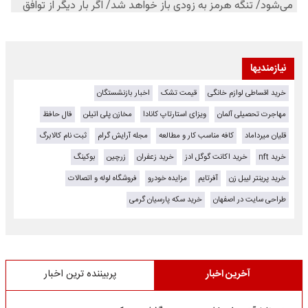
نیازمندیها
خرید اقساطی لوازم خانگی
قیمت تشک
اخبار بازنشستگان
مهاجرت تحصیلی آلمان
ویزای استارتاپ کانادا
مخازن پلی اتیلن
فال حافظ
قلیان میرداماد
کافه مناسب کار و مطالعه
مجله آرایش گرام
ثبت نام کالابرگ
خرید nft
خرید اکانت گوگل ادز
خرید زعفران
زرچین
بوکینگ
خرید پرینتر لیبل زن
آفرتایم
مزایده خودرو
فروشگاه لوله و اتصالات
طراحی سایت در اصفهان
خرید سکه پارسیان گرمی
آخرین اخبار
پربیننده ترین اخبار