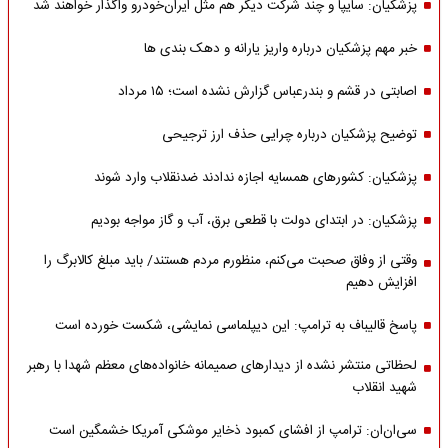
پزشکیان: سایپا و چند شرکت دیگر هم مثل ایران‌خودرو واگذار خواهند شد
خبر مهم پزشکیان درباره واریز یارانه و دهک بندی ها
اصابتی در قشم و بندرعباس گزارش نشده است؛ ۱۵ مرداد
توضیح پزشکیان درباره چرایی حذف ارز ترجیحی
پزشکیان: کشورهای همسایه اجازه ندادند ضدنقلاب وارد شوند
پزشکیان: در ابتدای دولت با قطعی برق، آب و گاز مواجه بودیم
وقتی از وفاق صحبت می‌کنم، منظورم مردم هستند/ باید مبلغ کالابرگ را
افزایش دهیم
پاسخ قالیباف به ترامپ: این دیپلماسی نمایشی، شکست خورده است
لحظاتی منتشر نشده از دیدارهای صمیمانه خانواده‌های معظم شهدا با رهبر
شهید انقلاب
سی‌ان‌ان: ترامپ از افشای کمبود ذخایر موشکی آمریکا خشمگین است