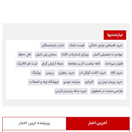
نیازمندیها
خرید اقساطی لوازم خانگی
قیمت تشک
اخبار بازنشستگان
مهاجرت تحصیلی آلمان
ویزای استارتاپ کانادا
مخازن پلی اتیلن
فال حافظ
قلیان میرداماد
کافه مناسب کار و مطالعه
مجله آرایش گرام
ثبت نام کالابرگ
خرید nft
خرید اکانت گوگل ادز
خرید زعفران
زرچین
بوکینگ
خرید پرینتر لیبل زن
آفرتایم
مزایده خودرو
فروشگاه لوله و اتصالات
طراحی سایت در اصفهان
خرید سکه پارسیان گرمی
آخرین اخبار
پربیننده ترین اخبار