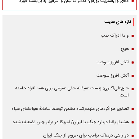
ادعای وال‌استریت ژورنال: مذاکرات لبنان و اسرائیل به بن‌بست خورد
تازه های سایت
و ما ادراک بمب
هیچ
آتش افروز سوخت
آتش افروز سوخت
حاج‌علی‌اکبری: زیست عفیفانه حقی عمومی برای همه افراد جامعه
است
تصاویر هواگردهای منهدم‌شده دشمن توسط سامانۀ هوافضای سپاه
هشدار پانتا درباره جنگ با ایران/ آمریکا در برابر چین تضعیف شده
دو راهی دردناک ترامپ برای خروج از جنگ ایران