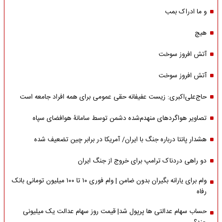
و ما ادراک بمب
هیچ
آتش افروز سوخت
آتش افروز سوخت
حاج‌علی‌اکبری: زیست عفیفانه حقی عمومی برای همه افراد جامعه است
تصاویر هواگردهای منهدم‌شده دشمن توسط سامانۀ هوافضای سپاه
هشدار پانتا درباره جنگ با ایران/ آمریکا در برابر چین تضعیف شده
دو راهی دردناک ترامپ برای خروج از جنگ ایران
وام برای یارانه بگیران بدون ضامن | وام فوری ۱۰ تا ۱۰۰ میلیون تومانی بانک
رفاه
حساب سهام عدالتی ها پرپول شد| قیمت روز سهام عدالت یک میلیونی