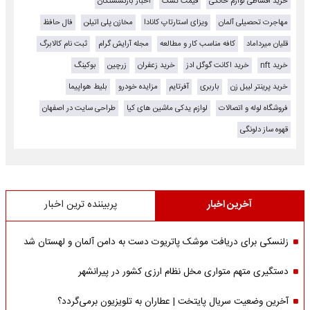
خرید اقساطی لوازم خانگی
قیمت تشک
اخبار بازنشستگان
مهاجرت تحصیلی آلمان
ویزای استارتاپ کانادا
مخازن پلی اتیلن
فال حافظ
قلیان میرداماد
کافه مناسب کار و مطالعه
مجله آرایش گرام
ثبت نام کالابرگ
خرید nft
خرید اکانت گوگل ادز
خرید زعفران
زرچین
بوکینگ
خرید پرینتر لیبل زن
باربری
آفرتایم
مزایده خودرو
بلیط هواپیما
فروشگاه لوله و اتصالات
لوازم یدکی ماشین های کیا
طراحی سایت در اصفهان
قهوه ساز دلونگی
آخرین اخبار
پربیننده ترین اخبار
زلنسکی برای دریافت موشک پاتریوت دست به دامن آلمان و لهستان شد
دستگیری متهم متواری مخل نظام ارزی کشور در پیرانشهر
آخرین وضعیت سریال پایتخت | عطاران به تلویزیون برمی‌گردد؟