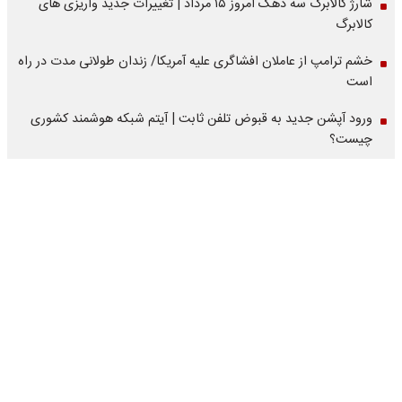
شارژ کالابرگ سه دهک امروز ۱۵ مرداد | تغییرات جدید واریزی های
کالابرگ
خشم ترامپ از عاملان افشاگری‌ علیه آمریکا/ زندان طولانی مدت در راه
است
ورود آپشن جدید به قبوض تلفن ثابت | آیتم شبکه هوشمند کشوری
چیست؟