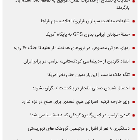
حمایت پاکستان از مذاکرات عمان/طرفین به تفاهم نامه اسلام‌آباد
بازگردند
شایعات معافیت سربازان فراری/ اطلاعیه مهم فراجا
حملۀ خلبانان ایرانی بدون GPS به پایگاه آمریکا
ردپای هوش مصنوعی در ترورهای هدفمند؛ از هنیه تا جنگ ۴۰ روزه
انتقاد گاردین از «دیپلماسی کودکستانی» ترامپ در برابر ایران
تنگه ملک ماست | این‌بار بدون حتی نظر امریکا
احتمال شنیدن صدای انفجار در پاکدشت / نگران نشوید
وزیر خارجه ترکیه: اسرائیل هیچ قصدی برای صلح در غزه ندارد
کمدی ترامپ در لاس‌وگاس: کودکی که طعمۀ سیاسی شد!
دستگیری ۸ نفر از اشرار و مرتبطین گروهک های تروریستی