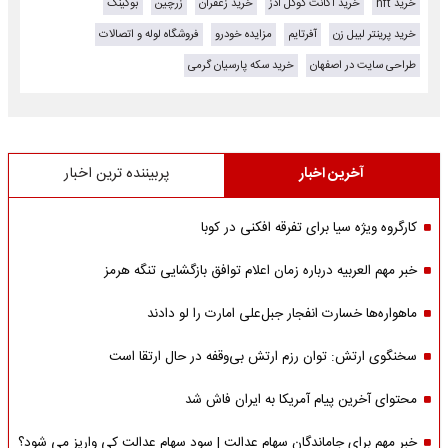
خرید nft
خرید اکانت گوگل ادز
خرید زعفران
زرچین
بوکینگ
خرید پرینتر لیبل زن
آفرتایم
مزایده خودرو
فروشگاه لوله و اتصالات
طراحی سایت در اصفهان
خرید سکه پارسیان گرمی
آخرین اخبار
پربیننده ترین اخبار
کارگروه ویژه سیا برای تفرقه افکنی در کوبا
خبر مهم العربیه درباره زمان اعلام توافق بازگشایی تنگه هرمز
ماهواره‌‌ها خسارت انفجار جبل‌علی امارت را لو دادند
سخنگوی ارتش: توان رزم ارتش بی‌وقفه در حال ارتقا است
محتوای آخرین پیام آمریکا به ایران فاش شد
خبر مهم برای جاماندگان سهام عدالت | سود سهام عدالت کی واریز می شود؟