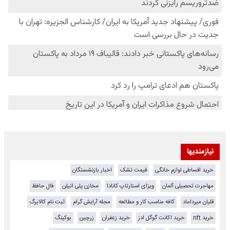
نیازمندیها
خرید اقساطی لوازم خانگی
قیمت تشک
اخبار بازنشستگان
مهاجرت تحصیلی آلمان
ویزای استارتاپ کانادا
مخازن پلی اتیلن
فال حافظ
قلیان میرداماد
کافه مناسب کار و مطالعه
مجله آرایش گرام
ثبت نام کالابرگ
خرید nft
خرید اکانت گوگل ادز
خرید زعفران
زرچین
بوکینگ