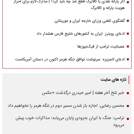
اگر یارانه نقدی یا کالابرگ قطع شد چه باید کرد؟ | مدارک لازم برای احراز
هویت یارانه و کالابرگ
گفتگوی تلفنی وزرای خارجه ایران و موریتانی
ادعای رویترز: ایران به کشورهای خلیج فارس هشدار داد
عصبانیت ترامپ از فیک‌نیوزها
ادعای الجزیره: سرنوشت توافق تنگه هرمز اکنون در دستان آمریکاست
تازه های سایت
خبر تلخ آخر هفته | امیر حیدری درگذشت +عکس
محسن رضایی: اجازه باز شدن مسیر دوم در تنگه هرمز را نخواهیم داد
ترامپ: جنگ با ایران به‌زودی پایان می‌یابد؛ مذاکرات خوب پیش
می‌رود