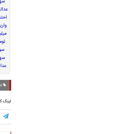
شه
لینک کو