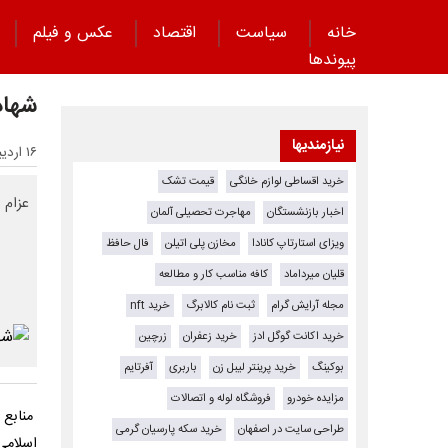
خانه
سیاست
اقتصاد
عکس و فیلم
پیوند‌ها
شهاد
نیازمندیها
۱۶ اردیبهشت ۱۴۰۵ - ۲۳:۱۷
خرید اقساطی لوازم خانگی
قیمت تشک
عزام 
اخبار بازنشستگان
مهاجرت تحصیلی آلمان
ویزای استارتاپ کانادا
مخازن پلی اتیلن
فال حافظ
قلیان میرداماد
کافه مناسب کار و مطالعه
مجله آرایش گرام
ثبت نام کالابرگ
خرید nft
خرید اکانت گوگل ادز
خرید زعفران
زرچین
بوکینگ
خرید پرینتر لیبل زن
باربری
آفرتایم
مزایده خودرو
فروشگاه لوله و اتصالات
منابع 
طراحی سایت در اصفهان
خرید سکه پارسیان گرمی
اسلامی