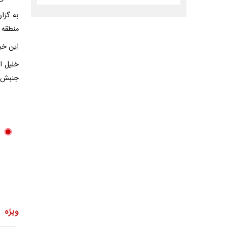
به گزا
منطقه 
این خب
خلیل ا
جنبش 
ویژه