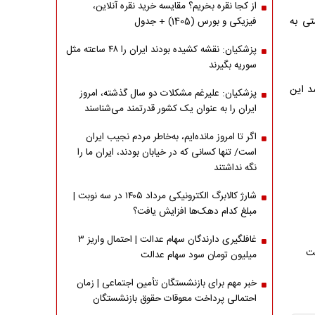
از کجا نقره بخریم؟ مقایسه خرید نقره آنلاین،
تی به
فیزیکی و بورس (1405) + جدول
پزشکیان: نقشه کشیده بودند ایران را ۴۸ ساعته مثل
سوریه بگیرند
د این
پزشکیان: علیرغم مشکلات دو سال گذشته، امروز
ایران را به عنوان یک کشور قدرتمند می‌شناسند
اگر تا امروز مانده‌ایم، به‌خاطر مردم نجیب ایران
است/ تنها کسانی که در خیابان بودند، ایران ما را
نگه نداشتند
شارژ کالابرگ الکترونیکی مرداد ۱۴۰۵ در سه نوبت |
مبلغ کدام دهک‌ها افزایش یافت؟
غافلگیری دارندگان سهام عدالت | احتمال واریز ۳
میلیون تومان سود سهام عدالت
خبر مهم برای بازنشستگان تأمین اجتماعی | زمان
احتمالی پرداخت معوقات حقوق بازنشستگان