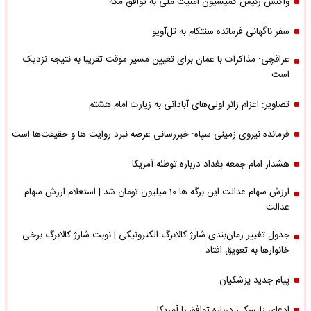
واکنش رئیس کمیسیون امنیت ملی به توافق مکه
سفر ناگهانی فرمانده سنتکام به تل‌آویو
عراقچی: مذاکرات با عمان برای تعیین مسیر موقت تقریبا به نتیجه نزدیک
است
تصاویر: اعزام زائر اولی‌های آبادانی به زیارت امام هشتم
فرمانده نیروی زمینی سپاه: خبررسانی عرصه نبرد روایت ها و حقیقت‌ها است
هشدار امام جمعه بغداد درباره توطئه آمریکا
ارزش سهام عدالت این برگه ها 10 میلیون تومان شد | استعلام ارزش سهام
عدالت
جدول تغییر زمان‌بندی شارژ کالابرگ الکترونیکی | نوبت شارژ کالابرگ برخی
خانوارها به تعویق افتاد
پیام جدید پزشکیان
ادعای زلنسکی درباره توافق با آمریکا