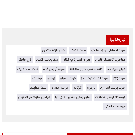
نیازمندیها
خرید اقساطی لوازم خانگی
قیمت تشک
اخبار بازنشستگان
مهاجرت تحصیلی آلمان
ویزای استارتاپ کانادا
مخازن پلی اتیلن
فال حافظ
قلیان میرداماد
کافه مناسب کار و مطالعه
مجله آرایش گرام
ثبت نام کالابرگ
خرید nft
خرید اکانت گوگل ادز
خرید زعفران
زرچین
بوکینگ
خرید پرینتر لیبل زن
باربری
آفرتایم
مزایده خودرو
بلیط هواپیما
فروشگاه لوله و اتصالات
لوازم یدکی ماشین های کیا
طراحی سایت در اصفهان
قهوه ساز دلونگی