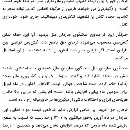
فرحان حق با بیان اینکه دبیرکل سازمان ملل نگران تنش در تنگه هرمز است،
گفت: او (گوترش) می خواهد طرفین از هرگونه اقدامی که می‌تواند منجر به
تشدید مجدد تنش یا تضعیف تلاش‌های دیپلماتیک جاری شود، خودداری
کنند.
خبرنگار ایرنا از معاون سخنگوی سازمان ملل پرسید: آیا این حمله نقض
آتش‌بس محسوب می‌شود؟ فرحان حق پاسخ داد: آتش‌بس توافقی بین
طرفین است. اگر طرفین به رعایت آتش‌بس ادامه دهند، ما از آن استقبال
می‌کنیم.
سخنگوی سازمان ملل سخنگوی سازمان ملل همچنین به پیامدهای تشدید
تنش در منطقه اشاره کرد و گفت: سازمان خواربار و کشاورزی ملل متحد
(فائو) اعلام کرده است شاخص جهانی قیمت کالاهای غذایی در ماه آوریل
برای سومین ماه پیاپی افزایش یافته است؛ افزایشی که در پی بالا ماندن
هزینه‌های انرژی و اختلالات ناشی از درگیری‌ها در خاورمیانه رخ داده است.
فرحان حق افزود: بر اساس گزارش فائو، شاخص قیمت مواد غذایی این
سازمان در ماه آوریل به‌طور میانگین به ۱۳۰.۷ واحد رسید که نسبت به سطح
بازبینی‌شده ماه مارس ۱.۶ درصد افزایش نشان می‌دهد و همچنین ۲ درصد