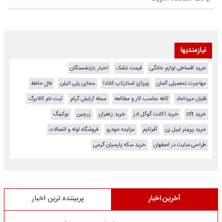
نیازمندیها
خرید اقساطی لوازم خانگی
قیمت تشک
اخبار بازنشستگان
مهاجرت تحصیلی آلمان
ویزای استارتاپ کانادا
مخازن پلی اتیلن
فال حافظ
قلیان میرداماد
کافه مناسب کار و مطالعه
مجله آرایش گرام
ثبت نام کالابرگ
خرید nft
خرید اکانت گوگل ادز
خرید زعفران
زرچین
بوکینگ
خرید پرینتر لیبل زن
آفرتایم
مزایده خودرو
فروشگاه لوله و اتصالات
طراحی سایت در اصفهان
خرید سکه پارسیان گرمی
آخرین اخبار
پربیننده ترین اخبار