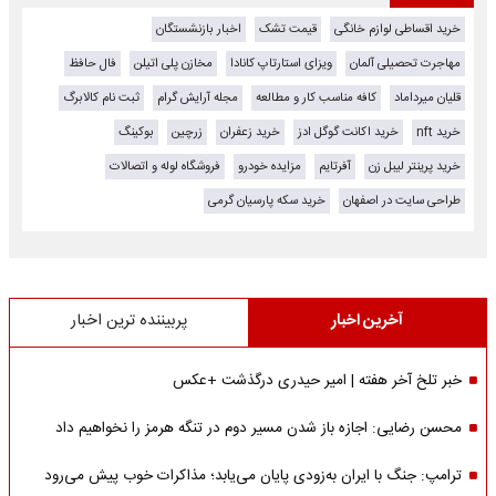
خرید اقساطی لوازم خانگی
قیمت تشک
اخبار بازنشستگان
مهاجرت تحصیلی آلمان
ویزای استارتاپ کانادا
مخازن پلی اتیلن
فال حافظ
قلیان میرداماد
کافه مناسب کار و مطالعه
مجله آرایش گرام
ثبت نام کالابرگ
خرید nft
خرید اکانت گوگل ادز
خرید زعفران
زرچین
بوکینگ
خرید پرینتر لیبل زن
آفرتایم
مزایده خودرو
فروشگاه لوله و اتصالات
طراحی سایت در اصفهان
خرید سکه پارسیان گرمی
آخرین اخبار
پربیننده ترین اخبار
خبر تلخ آخر هفته | امیر حیدری درگذشت +عکس
محسن رضایی: اجازه باز شدن مسیر دوم در تنگه هرمز را نخواهیم داد
ترامپ: جنگ با ایران به‌زودی پایان می‌یابد؛ مذاکرات خوب پیش می‌رود