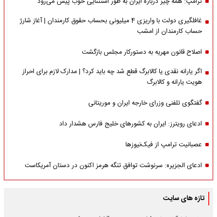
ترامپ: همه چیز درباره ایران به طور استثنایی خوب پیش می‌رود
غافلگیری دولت با واریزی 4 میلیونی بحساب حقوق کارمندان | آغاز شارژ
حساب کارمندان از امشب
اصلاح قانون مهریه به دستورکار مجلس بازگشت
اگر یارانه نقدی یا کالابرگ قطع شد چه باید کرد؟ | مدارک لازم برای احراز
هویت یارانه و کالابرگ
گفتگوی تلفنی وزرای خارجه ایران و موریتانی
ادعای رویترز: ایران به کشورهای خلیج فارس هشدار داد
عصبانیت ترامپ از فیک‌نیوزها
ادعای الجزیره: سرنوشت توافق تنگه هرمز اکنون در دستان آمریکاست
تازه های سایت