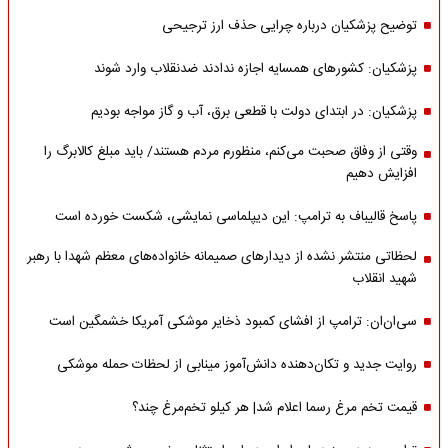
توضیح پزشکیان درباره چرایی حذف ارز ترجیحی
پزشکیان: کشورهای همسایه اجازه ندادند ضدنقلاب وارد شوند
پزشکیان: در ابتدای دولت با قطعی برق، آب و گاز مواجه بودیم
وقتی از وفاق صحبت می‌کنم، منظورم مردم هستند/ باید مبلغ کالابرگ را
افزایش دهیم
پاسخ قالیباف به ترامپ: این دیپلماسی نمایشی، شکست خورده است
لحظاتی منتشر نشده از دیدارهای صمیمانه خانواده‌های معظم شهدا با رهبر
شهید انقلاب
سی‌ان‌ان: ترامپ از افشای کمبود ذخایر موشکی آمریکا خشمگین است
روایت جدید و تکان‌دهنده دانش‌آموز مینابی از لحظات حمله موشکی
قیمت تخم مرغ رسما اعلام شد| هر کیلو تخم‌مرغ چند؟