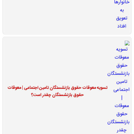
تسویه معوقات حقوق بازنشستگان تامین اجتماعی | معوقات
حقوق بازنشستگان چقدر است؟