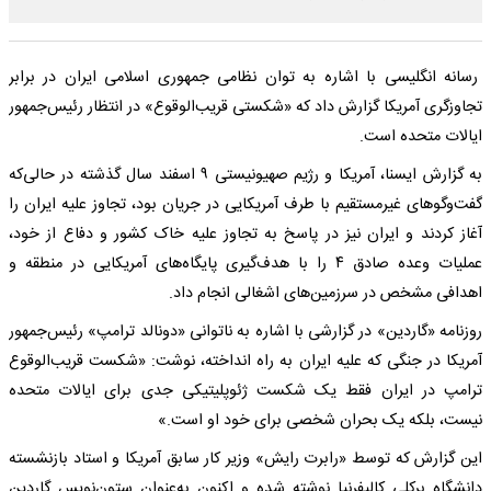
رسانه انگلیسی با اشاره به توان نظامی جمهوری اسلامی ایران در برابر
تجاوزگری آمریکا گزارش داد که «شکستی قریب‌الوقوع» در انتظار رئیس‌جمهور
ایالات متحده است.
به گزارش ایسنا، آمریکا و رژیم صهیونیستی ۹ اسفند سال گذشته در حالی‌که
گفت‌وگوهای غیرمستقیم با طرف آمریکایی در جریان بود، تجاوز علیه ایران را
آغاز کردند و ایران نیز در پاسخ به تجاوز علیه خاک کشور و دفاع از خود،
عملیات وعده صادق ۴ را با هدف‌گیری پایگاه‌های آمریکایی در منطقه و
اهدافی مشخص در سرزمین‌های اشغالی انجام داد.
روزنامه «گاردین» در گزارشی با اشاره به ناتوانی «دونالد ترامپ» رئیس‌جمهور
آمریکا در جنگی که علیه ایران به راه انداخته، نوشت: «شکست قریب‌الوقوع
ترامپ در ایران فقط یک شکست ژئوپلیتیکی جدی برای ایالات متحده
نیست، بلکه یک بحران شخصی برای خود او است.»
این گزارش که توسط «رابرت رایش» وزیر کار سابق آمریکا و استاد بازنشسته
دانشگاه برکلی کالیفرنیا نوشته شده و اکنون به‌عنوان ستون‌نویس گاردین