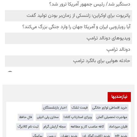
نیازمندیها
خرید اقساطی لوازم خانگی
قیمت تشک
اخبار بازنشستگان
مهاجرت تحصیلی آلمان
ویزای استارتاپ کانادا
مخازن پلی اتیلن
فال حافظ
قلیان میرداماد
کافه مناسب کار و مطالعه
مجله آرایش گرام
ثبت نام کالابرگ
خرید nft
خرید اکانت گوگل ادز
خرید زعفران
زرچین
بوکینگ