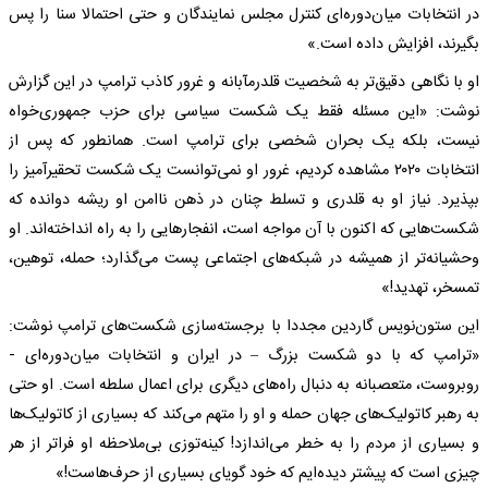
در انتخابات میان‌دوره‌ای کنترل مجلس نمایندگان و حتی احتمالا سنا را پس
بگیرند، افزایش داده است.»
او با نگاهی دقیق‌تر به شخصیت قلدرمآبانه و غرور کاذب ترامپ در این گزارش
نوشت: «این مسئله فقط یک شکست سیاسی برای حزب جمهوری‌خواه
نیست، بلکه یک بحران شخصی برای ترامپ است. همانطور که پس از
انتخابات ۲۰۲۰ مشاهده کردیم، غرور او نمی‌توانست یک شکست تحقیرآمیز را
بپذیرد. نیاز او به قلدری و تسلط چنان در ذهن ناامن او ریشه دوانده که
شکست‌هایی که اکنون با آن مواجه است، انفجارهایی را به راه انداخته‌اند. او
وحشیانه‌تر از همیشه در شبکه‌های اجتماعی پست می‌گذارد؛ حمله، توهین،
تمسخر، تهدید!»
این ستون‌نویس گاردین مجددا با برجسته‌سازی شکست‌های ترامپ نوشت:
«ترامپ که با دو شکست بزرگ – در ایران و انتخابات میان‌دوره‌ای -
روبروست، متعصبانه به دنبال راه‌های دیگری برای اعمال سلطه است. او حتی
به رهبر کاتولیک‌های جهان حمله و او را متهم می‌کند که بسیاری از کاتولیک‌ها
و بسیاری از مردم را به خطر می‌اندازد! کینه‌توزی بی‌ملاحظه او فراتر از هر
چیزی است که پیشتر دیده‌ایم که خود گویای بسیاری از حرف‌هاست!»