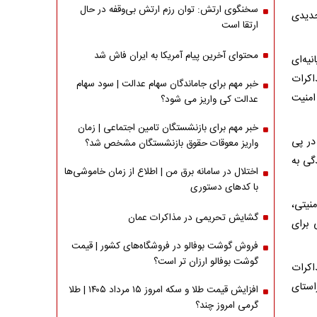
سخنگوی ارتش: توان رزم ارتش بی‌وقفه در حال
جدیدی
ارتقا است
محتوای آخرین پیام آمریکا به ایران فاش شد
یه‌ای
یدی از مذاکرات
خبر مهم برای جاماندگان سهام عدالت | سود سهام
امنیت
عدالت کی واریز می شود؟
خبر مهم برای بازنشستگان تامین اجتماعی | زمان
در پی
واریز معوقات حقوق بازنشستگان مشخص شد؟
سیدگی به
اختلال در سامانه برق من | اطلاع از زمان خاموشی‌ها
با کدهای دستوری
نیتی،
گشایش تحریمی در مذاکرات عمان
 برای
فروش گوشت بوفالو در فروشگاه‌های کشور | قیمت
گوشت بوفالو ارزان تر است؟
ن مذاکرات
استای
افزایش قیمت طلا و سکه امروز ۱۵ مرداد ۱۴۰۵ | طلا
گرمی امروز چند؟