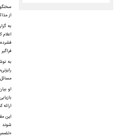
سخنگوی 
از مذاک
به گزا
فشرده 
فراگیر بین ۲ طرف» میزب
به نوش
مسائل مهم 
او بیا
بازیاب
ارائه ک
شوند و
«تضمین