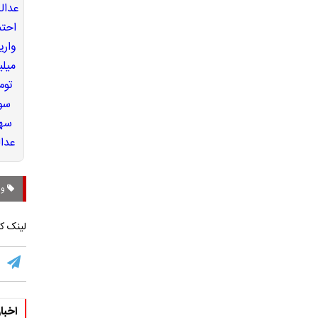
وز
لینک کو
اخبا