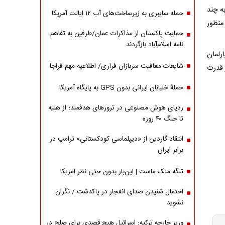
ه چند
حمله سایبری به زیرساخت‌های آب ۱۲ ایالت آمریکا
 به حمایت از هر ۲ طرف به منظور
حمایت پاکستان از مذاکرات عمان/طرفین به تفاهم
نامه اسلام‌آباد بازگردند
رلمان
شایعات معافیت سربازان فراری/ اطلاعیه مهم فراجا
ر قدرت
حملۀ خلبانان ایرانی بدون GPS به پایگاه آمریکا
ردپای هوش مصنوعی در ترورهای هدفمند؛ از هنیه
تا جنگ ۴۰ روزه
انتقاد گاردین از «دیپلماسی کودکستانی» ترامپ در
برابر ایران
تنگه ملک ماست | این‌بار بدون حتی نظر امریکا
احتمال شنیدن صدای انفجار در پاکدشت / نگران
نشوید
وزیر خارجه ترکیه: اسرائیل هیچ قصدی برای صلح در