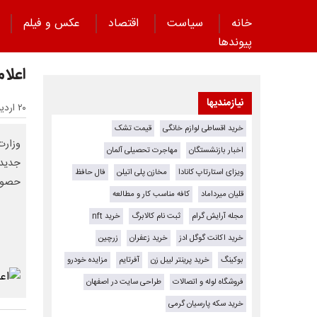
خانه
سیاست
اقتصاد
عکس و فیلم
پیوند‌ها
اعلام
نیازمندیها
۲۰ اردیبهشت ۱۴۰۵ - ۱۵:۲۸
خرید اقساطی لوازم خانگی
قیمت تشک
اخبار بازنشستگان
مهاجرت تحصیلی آلمان
جدیدی
ویزای استارتاپ کانادا
مخازن پلی اتیلن
فال حافظ
حصول توا
قلیان میرداماد
کافه مناسب کار و مطالعه
مجله آرایش گرام
ثبت نام کالابرگ
خرید nft
خرید اکانت گوگل ادز
خرید زعفران
زرچین
بوکینگ
خرید پرینتر لیبل زن
آفرتایم
مزایده خودرو
فروشگاه لوله و اتصالات
طراحی سایت در اصفهان
خرید سکه پارسیان گرمی