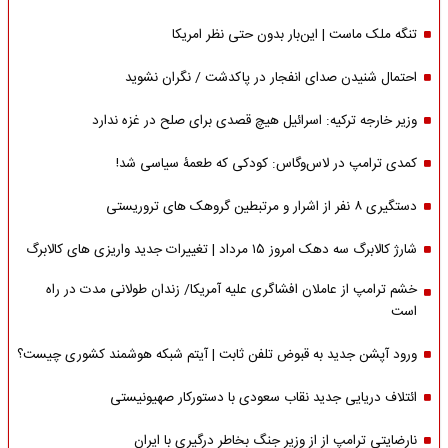
تنگه ملک ماست | این‌بار بدون حتی نظر امریکا
احتمال شنیدن صدای انفجار در پاکدشت / نگران نشوید
وزیر خارجه ترکیه: اسرائیل هیچ قصدی برای صلح در غزه ندارد
کمدی ترامپ در لاس‌وگاس: کودکی که طعمۀ سیاسی شد!
دستگیری ۸ نفر از اشرار و مرتبطین گروهک های تروریستی
شارژ کالابرگ سه دهک امروز ۱۵ مرداد | تغییرات جدید واریزی های کالابرگ
خشم ترامپ از عاملان افشاگری‌ علیه آمریکا/ زندان طولانی مدت در راه
است
ورود آپشن جدید به قبوض تلفن ثابت | آیتم شبکه هوشمند کشوری چیست؟
ائتلاف دریایی جدید نقاب سعودی با دستورکار صهیونیستی
نارضایتی ترامپ از از وزیر جنگ بخاطر درگیری با ایران