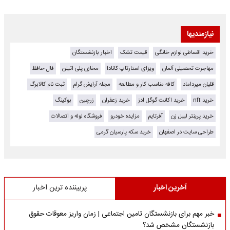
نیازمندیها
خرید اقساطی لوازم خانگی
قیمت تشک
اخبار بازنشستگان
مهاجرت تحصیلی آلمان
ویزای استارتاپ کانادا
مخازن پلی اتیلن
فال حافظ
قلیان میرداماد
کافه مناسب کار و مطالعه
مجله آرایش گرام
ثبت نام کالابرگ
خرید nft
خرید اکانت گوگل ادز
خرید زعفران
زرچین
بوکینگ
خرید پرینتر لیبل زن
آفرتایم
مزایده خودرو
فروشگاه لوله و اتصالات
طراحی سایت در اصفهان
خرید سکه پارسیان گرمی
آخرین اخبار
پربیننده ترین اخبار
خبر مهم برای بازنشستگان تامین اجتماعی | زمان واریز معوقات حقوق
بازنشستگان مشخص شد؟