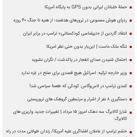
حملۀ خلبانان ایرانی بدون GPS به پایگاه آمریکا
ردپای هوش مصنوعی در ترورهای هدفمند؛ از هنیه تا جنگ ۴۰ روزه
انتقاد گاردین از «دیپلماسی کودکستانی» ترامپ در برابر ایران
تنگه ملک ماست | این‌بار بدون حتی نظر امریکا
احتمال شنیدن صدای انفجار در پاکدشت / نگران نشوید
وزیر خارجه ترکیه: اسرائیل هیچ قصدی برای صلح در غزه ندارد
کمدی ترامپ در لاس‌وگاس: کودکی که طعمۀ سیاسی شد!
دستگیری ۸ نفر از اشرار و مرتبطین گروهک های تروریستی
شارژ کالابرگ سه دهک امروز ۱۵ مرداد | تغییرات جدید واریزی های
کالابرگ
خشم ترامپ از عاملان افشاگری‌ علیه آمریکا/ زندان طولانی مدت در راه