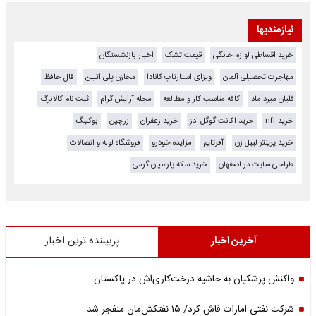
نیازمندیها
خرید اقساطی لوازم خانگی
قیمت تشک
اخبار بازنشستگان
مهاجرت تحصیلی آلمان
ویزای استارتاپ کانادا
مخازن پلی اتیلن
فال حافظ
قلیان میرداماد
کافه مناسب کار و مطالعه
مجله آرایش گرام
ثبت نام کالابرگ
خرید nft
خرید اکانت گوگل ادز
خرید زعفران
زرچین
بوکینگ
خرید پرینتر لیبل زن
آفرتایم
مزایده خودرو
فروشگاه لوله و اتصالات
طراحی سایت در اصفهان
خرید سکه پارسیان گرمی
آخرین اخبار
پربیننده ترین اخبار
واکنش پزشکیان به حاشیه درخت‌کاری‌اش در پاکستان
شرکت نفتی امارات فاش کرد/ ۱۵ نفتکش‌مان منفجر شد