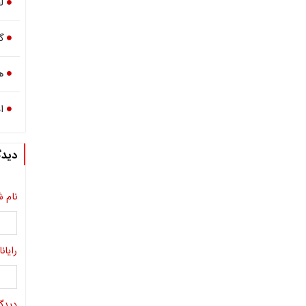
ل
گ
ه
ا
دیدگ
نام ش
رایانا
دیدگا