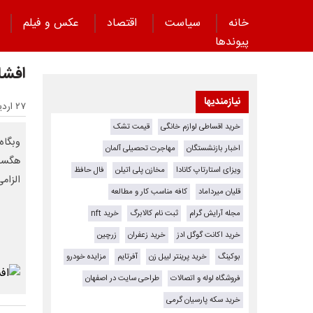
خانه
سیاست
اقتصاد
عکس و فیلم
پیوند‌ها
افشا
نیازمندیها
۲۷ اردیبهشت ۱۴۰۵ - ۲۱:۳۲
خرید اقساطی لوازم خانگی
قیمت تشک
وبگاه
اخبار بازنشستگان
مهاجرت تحصیلی آلمان
هگست 
ویزای استارتاپ کانادا
مخازن پلی اتیلن
فال حافظ
الزام
قلیان میرداماد
کافه مناسب کار و مطالعه
مجله آرایش گرام
ثبت نام کالابرگ
خرید nft
خرید اکانت گوگل ادز
خرید زعفران
زرچین
بوکینگ
خرید پرینتر لیبل زن
آفرتایم
مزایده خودرو
فروشگاه لوله و اتصالات
طراحی سایت در اصفهان
خرید سکه پارسیان گرمی