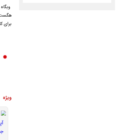
وبگاه 
هگست ع
برای ک
ویژه