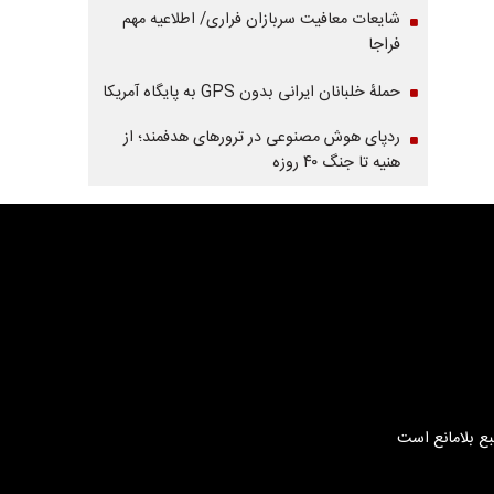
شایعات معافیت سربازان فراری/ اطلاعیه مهم
فراجا
حملۀ خلبانان ایرانی بدون GPS به پایگاه آمریکا
ردپای هوش مصنوعی در ترورهای هدفمند؛ از
هنیه تا جنگ ۴۰ روزه
بع بلامانع است