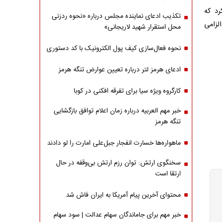
رد که
تکذیب ادعای نماینده مجلس درباره «نحوه ردزنی
لزامی
محل استقرار شهید لاریجانی»
نحوه فعال‌سازی کیف پول الکترونیک با کد دستوری
ادعای هرمز لتر درباره تعیین عوارض تنگه هرمز
کارگروه ویژه سیا برای تفرقه افکنی در کوبا
خبر مهم العربیه درباره زمان اعلام توافق بازگشایی
تنگه هرمز
ماهواره‌‌ها خسارت انفجار جبل‌علی امارت را لو دادند
سخنگوی ارتش: توان رزم ارتش بی‌وقفه در حال
ارتقا است
محتوای آخرین پیام آمریکا به ایران فاش شد
خبر مهم برای جاماندگان سهام عدالت | سود سهام