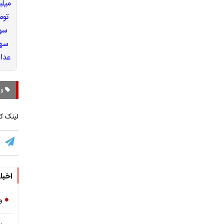
وز
لینک کو
اخبا
و