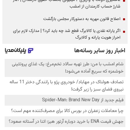
غافلگیری دولت با واریزی 4 میلیونی بحساب حقوق کارمندان | آغاز
شارژ حساب کارمندان از امشب
اصلاح قانون مهریه به دستورکار مجلس بازگشت
اگر یارانه نقدی یا کالابرگ قطع شد چه باید کرد؟ | مدارک لازم برای
احراز هویت یارانه و کالابرگ