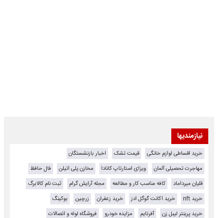
نیازمندیها
خرید اقساطی لوازم خانگی
قیمت تشک
اخبار بازنشستگان
مهاجرت تحصیلی آلمان
ویزای استارتاپ کانادا
مخازن پلی اتیلن
فال حافظ
قلیان میرداماد
کافه مناسب کار و مطالعه
مجله آرایش گرام
ثبت نام کالابرگ
خرید nft
خرید اکانت گوگل ادز
خرید زعفران
زرچین
بوکینگ
خرید پرینتر لیبل زن
آفرتایم
مزایده خودرو
فروشگاه لوله و اتصالات