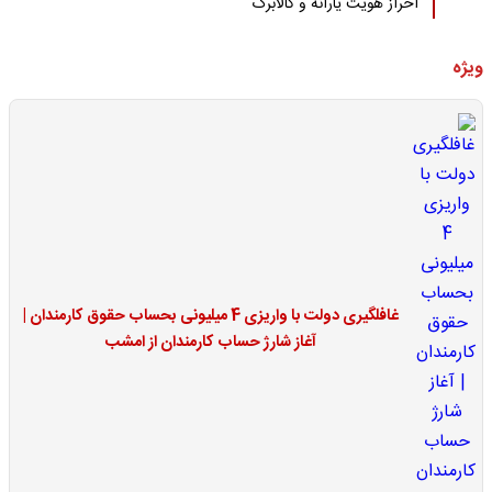
احراز هویت یارانه و کالابرگ
ویژه
غافلگیری دولت با واریزی 4 میلیونی بحساب حقوق کارمندان |
آغاز شارژ حساب کارمندان از امشب