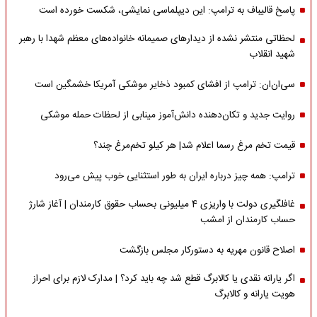
پاسخ قالیباف به ترامپ: این دیپلماسی نمایشی، شکست خورده است
لحظاتی منتشر نشده از دیدارهای صمیمانه خانواده‌های معظم شهدا با رهبر
شهید انقلاب
سی‌ان‌ان: ترامپ از افشای کمبود ذخایر موشکی آمریکا خشمگین است
روایت جدید و تکان‌دهنده دانش‌آموز مینابی از لحظات حمله موشکی
قیمت تخم مرغ رسما اعلام شد| هر کیلو تخم‌مرغ چند؟
ترامپ: همه چیز درباره ایران به طور استثنایی خوب پیش می‌رود
غافلگیری دولت با واریزی 4 میلیونی بحساب حقوق کارمندان | آغاز شارژ
حساب کارمندان از امشب
اصلاح قانون مهریه به دستورکار مجلس بازگشت
اگر یارانه نقدی یا کالابرگ قطع شد چه باید کرد؟ | مدارک لازم برای احراز
هویت یارانه و کالابرگ