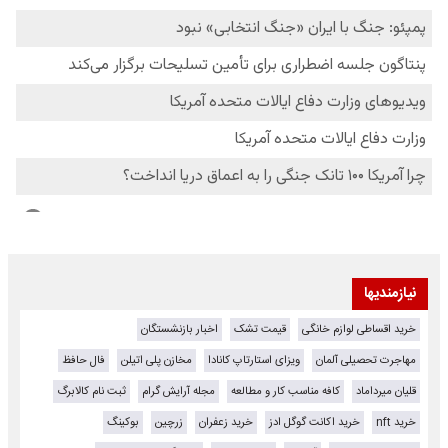
نیازمندیها
خرید اقساطی لوازم خانگی
قیمت تشک
اخبار بازنشستگان
مهاجرت تحصیلی آلمان
ویزای استارتاپ کانادا
مخازن پلی اتیلن
فال حافظ
قلیان میرداماد
کافه مناسب کار و مطالعه
مجله آرایش گرام
ثبت نام کالابرگ
خرید nft
خرید اکانت گوگل ادز
خرید زعفران
زرچین
بوکینگ