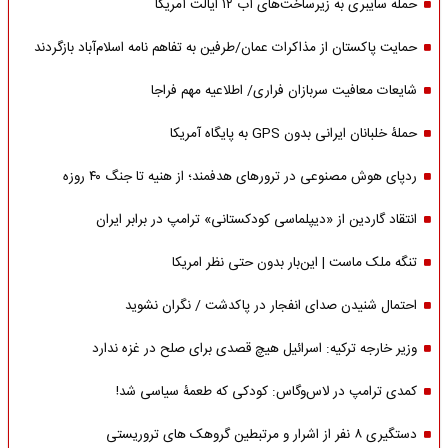
حمله سایبری به زیرساخت‌های آب ۱۲ ایالت آمریکا
حمایت پاکستان از مذاکرات عمان/طرفین به تفاهم نامه اسلام‌آباد بازگردند
شایعات معافیت سربازان فراری/ اطلاعیه مهم فراجا
حملۀ خلبانان ایرانی بدون GPS به پایگاه آمریکا
ردپای هوش مصنوعی در ترورهای هدفمند؛ از هنیه تا جنگ ۴۰ روزه
انتقاد گاردین از «دیپلماسی کودکستانی» ترامپ در برابر ایران
تنگه ملک ماست | این‌بار بدون حتی نظر امریکا
احتمال شنیدن صدای انفجار در پاکدشت / نگران نشوید
وزیر خارجه ترکیه: اسرائیل هیچ قصدی برای صلح در غزه ندارد
کمدی ترامپ در لاس‌وگاس: کودکی که طعمۀ سیاسی شد!
دستگیری ۸ نفر از اشرار و مرتبطین گروهک های تروریستی