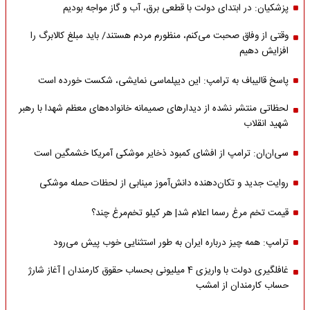
پزشکیان: در ابتدای دولت با قطعی برق، آب و گاز مواجه بودیم
وقتی از وفاق صحبت می‌کنم، منظورم مردم هستند/ باید مبلغ کالابرگ را
افزایش دهیم
پاسخ قالیباف به ترامپ: این دیپلماسی نمایشی، شکست خورده است
لحظاتی منتشر نشده از دیدارهای صمیمانه خانواده‌های معظم شهدا با رهبر
شهید انقلاب
سی‌ان‌ان: ترامپ از افشای کمبود ذخایر موشکی آمریکا خشمگین است
روایت جدید و تکان‌دهنده دانش‌آموز مینابی از لحظات حمله موشکی
قیمت تخم مرغ رسما اعلام شد| هر کیلو تخم‌مرغ چند؟
ترامپ: همه چیز درباره ایران به طور استثنایی خوب پیش می‌رود
غافلگیری دولت با واریزی 4 میلیونی بحساب حقوق کارمندان | آغاز شارژ
حساب کارمندان از امشب