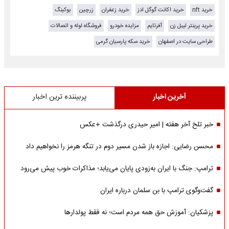
خرید nft
خرید اکانت گوگل ادز
خرید زعفران
زرچین
بوکینگ
خرید پرینتر لیبل زن
آفرتایم
مزایده خودرو
فروشگاه لوله و اتصالات
طراحی سایت در اصفهان
خرید سکه پارسیان گرمی
آخرین اخبار
پربیننده ترین اخبار
خبر تلخ آخر هفته | امیر حیدری درگذشت +عکس
محسن رضایی: اجازه باز شدن مسیر دوم در تنگه هرمز را نخواهیم داد
ترامپ: جنگ با ایران به‌زودی پایان می‌یابد؛ مذاکرات خوب پیش می‌رود
گفت‌وگوی ترامپ با بن سلمان درباره ایران
پزشکیان: آموزش حق همه مردم است؛ نه فقط پولدارها