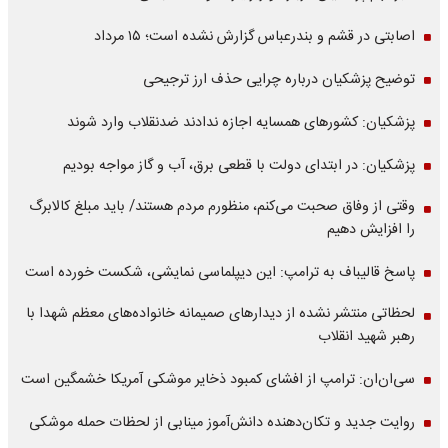
اصابتی در قشم و بندرعباس گزارش نشده است؛ ۱۵ مرداد
توضیح پزشکیان درباره چرایی حذف ارز ترجیحی
پزشکیان: کشورهای همسایه اجازه ندادند ضدنقلاب وارد شوند
پزشکیان: در ابتدای دولت با قطعی برق، آب و گاز مواجه بودیم
وقتی از وفاق صحبت می‌کنم، منظورم مردم هستند/ باید مبلغ کالابرگ
را افزایش دهیم
پاسخ قالیباف به ترامپ: این دیپلماسی نمایشی، شکست خورده است
لحظاتی منتشر نشده از دیدارهای صمیمانه خانواده‌های معظم شهدا با
رهبر شهید انقلاب
سی‌ان‌ان: ترامپ از افشای کمبود ذخایر موشکی آمریکا خشمگین است
روایت جدید و تکان‌دهنده دانش‌آموز مینابی از لحظات حمله موشکی